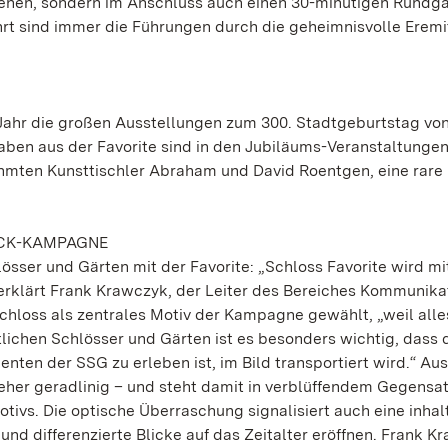
 sehen, sondern im Anschluss auch einen 30-minütigen Rundg
rt sind immer die Führungen durch die geheimnisvolle Eremi
 Jahr die großen Ausstellungen zum 300. Stadtgeburtstag vo
gaben aus der Favorite sind in den Jubiläums-Veranstaltungen
ühmten Kunsttischler Abraham und David Roentgen, eine rare
OCK-KAMPAGNE
sser und Gärten mit der Favorite: „Schloss Favorite wird mi
rklärt Frank Krawczyk, der Leiter des Bereiches Kommunika
hloss als zentrales Motiv der Kampagne gewählt, „weil alle
atlichen Schlösser und Gärten ist es besonders wichtig, dass 
nten der SSG zu erleben ist, im Bild transportiert wird.“ A
 eher geradlinig – und steht damit in verblüffendem Gegensat
ivs. Die optische Überraschung signalisiert auch eine inhal
nd differenzierte Blicke auf das Zeitalter eröffnen. Frank K