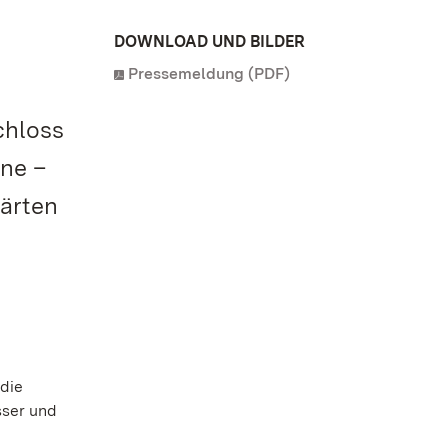
DOWNLOAD UND BILDER
Pressemeldung (PDF)
chloss
gne –
Gärten
die
sser und