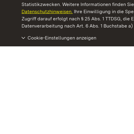
Statistikzwecken. Weitere Informationen finden Sie
Datenschutzhinweisen.
Ihre Einwilligung in die S
Kommen. Staunen. Genießen.
Zugriff darauf erfolgt nach § 25 Abs. 1 TTDSG, die E
Datenverarbeitung nach Art. 6 Abs. 1 Buchstabe a
Cookie-Einstellungen anzeigen
Staatliche Schlösser und Gärten Baden‑Württemberg