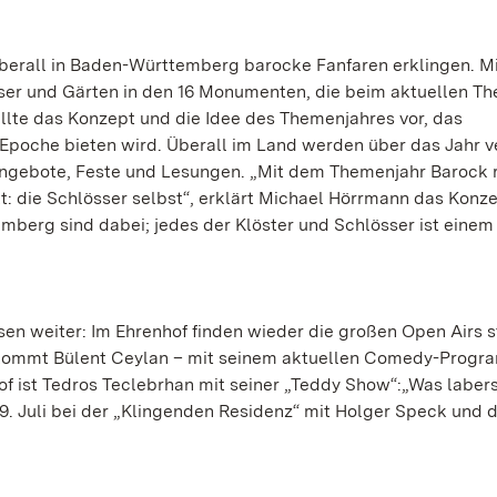
n überall in Baden-Württemberg barocke Fanfaren erklingen. 
sser und Gärten in den 16 Monumenten, die beim aktuellen T
lte das Konzept und die Idee des Themenjahres vor, das
poche bieten wird. Überall im Land werden über das Jahr ve
nangebote, Feste und Lesungen. „Mit dem Themenjahr Barock 
t: die Schlösser selbst“, erklärt Michael Hörrmann das Konz
berg sind dabei; jedes der Klöster und Schlösser ist einem
sen weiter: Im Ehrenhof finden wieder die großen Open Airs st
n kommt Bülent Ceylan – mit seinem aktuellen Comedy-Prog
hof ist Tedros Teclebrhan mit seiner „Teddy Show“:„Was laber
d 19. Juli bei der „Klingenden Residenz“ mit Holger Speck und