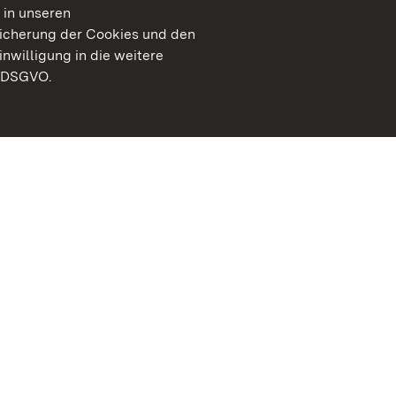
 in unseren
peicherung der Cookies und den
inwilligung in die weitere
) DSGVO.
Staatliche Schlösser un
Baden-Württemberg
Kontakt
FAQ
Impressum
Datenschutz
Gebärdensprache
Leichte Sprache
Erklärung zur Barrierefre
BITV-konform (geprüfte S