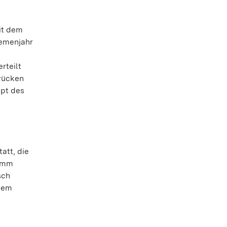
Mit dem
hemenjahr
rteilt
rücken
ept des
att, die
ramm
sch
 dem