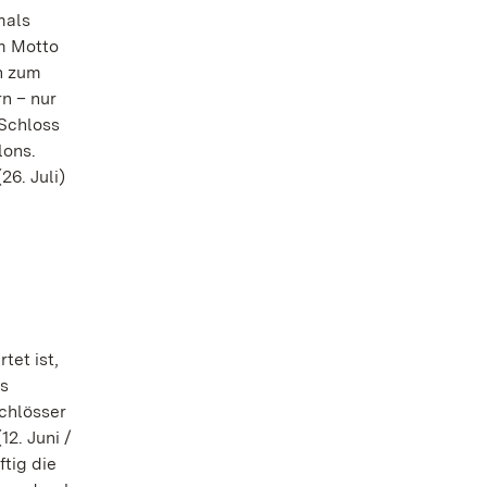
mals
em Motto
en zum
n – nur
 Schloss
lons.
26. Juli)
tet ist,
es
Schlösser
2. Juni /
tig die