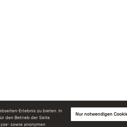
seiten-Erlebnis zu bieten. In
Nur notwendigen Cooki
für den Betrieb der Seite
lyse- sowie anonymen