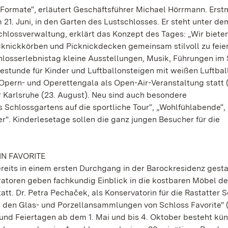
ne Formate“, erläutert Geschäftsführer Michael Hörrmann. Erst
21. Juni, in den Garten des Lustschlosses. Er steht unter d
 Schlossverwaltung, erklärt das Konzept des Tages: „Wir biet
cknickkörben und Picknickdecken gemeinsam stilvoll zu feier
losserlebnistag kleine Ausstellungen, Musik, Führungen im
estunde für Kinder und Luftballonsteigen mit weißen Luftbal
e Opern- und Operettengala als Open-Air-Veranstaltung statt (
 Karlsruhe (23. August). Neu sind auch besondere
Schlossgartens auf die sportliche Tour“, „Wohlfühlabende“,
r". Kinderlesetage sollen die ganz jungen Besucher für die
N FAVORITE
ereits in einem ersten Durchgang in der Barockresidenz gestar
ratoren geben fachkundig Einblick in die kostbaren Möbel d
att. Dr. Petra Pechaček, als Konservatorin für die Rastatter 
n den Glas- und Porzellansammlungen von Schloss Favorite" (1
und Feiertagen ab dem 1. Mai und bis 4. Oktober besteht künf