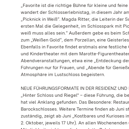
„Favorite ist die richtige Bühne für kleine und fei
wandert der Schlosserlebnistag, in diesem Jahr am 
„Picknick in Weiß“. Magda Ritter, die Leiterin der
ersten Mal die Gelegenheit, im Schlosspark mit Pi
weiß muss alles sein.“ Außerdem gebe es beim Sch
zum „Weißen Gold“, dem Porzellan, eine Geisterles
Ebenfalls in Favorite findet erstmals eine festlich
und Kindertheater mit dem Marotte-Figurentheater
Abendveranstaltungen, etwa eine „Entdeckung des 
Führungen nur für Frauen, und „Abende für Genieße
Atmosphäre im Lustschloss begeistern.
NEUE FÜHRUNGSFORMATE IN DER RESIDENZ UND I
„Hinter Schloss und Riegel" – diese Führung, die b
hat viel Anklang gefunden. Das Besondere: Restau
Barockschlosses. Weitere Termine finden ab Juni st
zuständig, zeigt ab Juni „Kostbares und Kurioses i
2. Oktober, jeweils 17 Uhr). An allen Wochenenden 