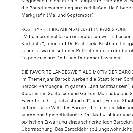
Möglichkeit, nicht nur die komplette Beletage zu
die Porzellansammlung anzuschließen. Heiß begeh
Markgräfin (Mai und September).
KOSTBARE LEIHGABEN ZU GAST IN KARLSRUHE
„Mit unseren Schätzen unterstützen wir in diesem
Karlsruhe“, berichtet Dr. Pechaček. Kostbare Leih
sehen, etwa ein seltener Pultschreibtisch der ber
Tulpenvase aus Delft und Durlacher Fayencen.
DIE FAVORITE LANDESWEIT ALS MOTIV DER BAR
Im Themenjahr Barock werben die Staatlichen Schlö
Barock-Kampagne im ganzen Land sichtbar sein“, e
Staatlichen Schlösser und Gärten. Man habe das Sc
Favorite im Originalzustand ist“, und: „Für die Sta
authentische Welt des Barock, die ja in den Monume
wurde das Spiegelkabinett: Das Motiv ist klar und
optischen Erwartung eines schnörkeligen Barockmot
Überraschung. Das Barockjahr soll ungewöhnliche u