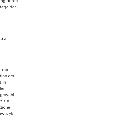
ang durch
tage der
n
 zu
t der
tion der
s in
die
usgewählt
z zur
tliche
rawczyk