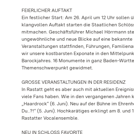
FEIERLICHER AUFTAKT
Ein festlicher Start: Am 26. April um 12 Uhr solle
klangvollen Auftakt starten die Staatlichen Schlö
mitmachen. Geschäftsführer Michael Hörrmann stel
ungewöhnliche und neue Blicke auf eine bekannte E
Veranstaltungen stattfinden, Führungen, Familie
wir unsere kostbarsten Exponate in den Mittelpunk
Barockjahres. 16 Monumente in ganz Baden-Württem
Themenschwerpunkt gewidmet.
GROSSE VERANSTALTUNGEN IN DER RESIDENZ
In Rastatt geht es aber auch mit aktuellen Ereignis
viele Fans haben. Wie in den vergangenen Jahre
„Haardrock“ (6. Juni). Neu auf der Bühne im Ehren
Du..?!“ (5. Juni). Hochkarätiges erklingt am 8. un
Rastatter Vocalensemble.
NEU IN SCHLOSS FAVORITE