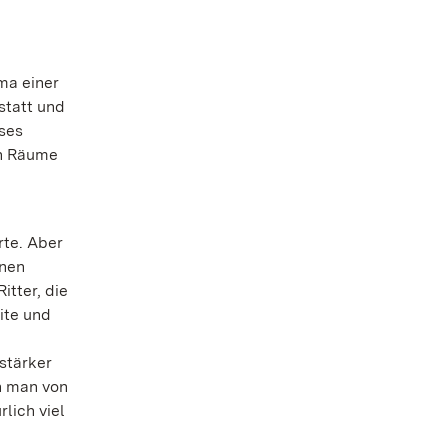
ma einer
statt und
eses
en Räume
rte. Aber
enen
itter, die
ite und
 stärker
n man von
lich viel