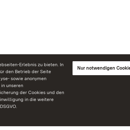
seiten-Erlebnis zu bieten. In
Nur notwendigen Cooki
für den Betrieb der Seite
lyse- sowie anonymen
 in unseren
peicherung der Cookies und den
inwilligung in die weitere
) DSGVO.
Staatliche Schlösser un
Baden-Württemberg