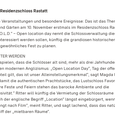
d Residenzschloss Rastatt
ge Veranstaltungen und besondere Ereignisse: Das ist das The
 und Gärten am 10. November erstmals im Residenzschloss Ra
„O.L.D.“ – Open location day nennt die Schlossverwaltung di
eressiert werden sollen, künftig die grandiosen historisch
rgewöhnliches Fest zu planen.
NTER WERDEN
pielen, dass die Schlösser alt sind, mehr als drei Jahrhunde
nen modernen Anglizismus: „Open Location Day“, Tag der off
l gilt, das ist unser Alleinstellungsmerkmal“, sagt Magda R
 damit die authentischen Prachtstücke, das Lustschloss Favor
re Feste und Feiern stehen das barocke Ambiente und die
sivität.“ Ritter will künftig die Vermietung der Schlossräume
h der englische Begriff „Location“ längst eingebürgert, wen
gt nach Film“, meint Ritter, und sagt lachend, dass das natür
iff der „mietbaren Räume“.