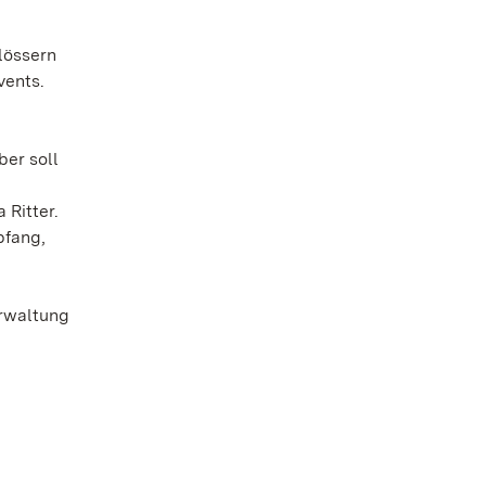
lössern
vents.
ber soll
 Ritter.
pfang,
erwaltung