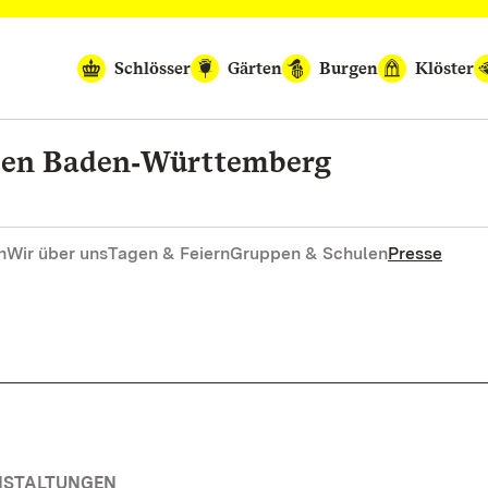
Schlösser
Gärten
Burgen
Klöster
rten Baden‑Württemberg
n
Wir über uns
Tagen & Feiern
Gruppen & Schulen
Presse
ANSTALTUNGEN