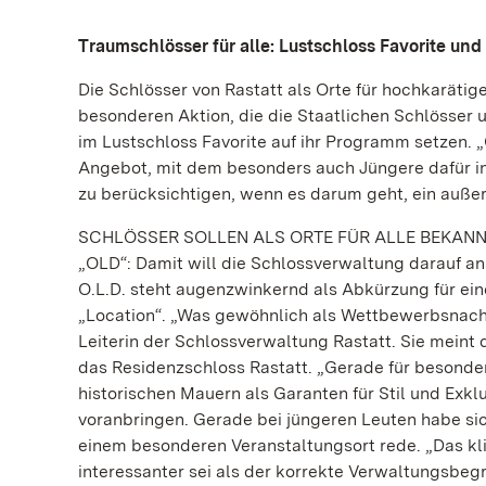
Traumschlösser für alle: Lustschloss Favorite un
Die Schlösser von Rastatt als Orte für hochkaräti
besonderen Aktion, die die Staatlichen Schlösser
im Lustschloss Favorite auf ihr Programm setzen. 
Angebot, mit dem besonders auch Jüngere dafür int
zu berücksichtigen, wenn es darum geht, ein auße
SCHLÖSSER SOLLEN ALS ORTE FÜR ALLE BEKAN
„OLD“: Damit will die Schlossverwaltung darauf ans
O.L.D. steht augenzwinkernd als Abkürzung für ei
„Location“. „Was gewöhnlich als Wettbewerbsnachtei
Leiterin der Schlossverwaltung Rastatt. Sie meint
das Residenzschloss Rastatt. „Gerade für besonde
historischen Mauern als Garanten für Stil und Exklu
voranbringen. Gerade bei jüngeren Leuten habe sic
einem besonderen Veranstaltungsort rede. „Das klin
interessanter sei als der korrekte Verwaltungsbegr