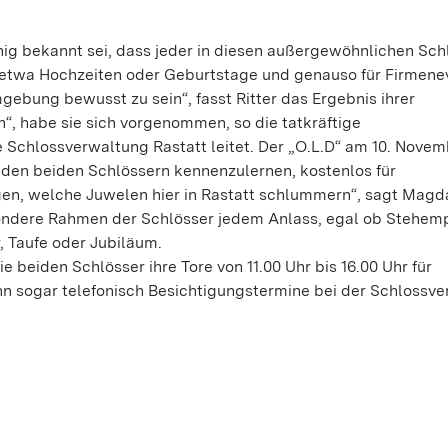
enig bekannt sei, dass jeder in diesen außergewöhnlichen Sch
, etwa Hochzeiten oder Geburtstage und genauso für Firmene
gebung bewusst zu sein“, fasst Ritter das Ergebnis ihrer
, habe sie sich vorgenommen, so die tatkräftige
 Schlossverwaltung Rastatt leitet. Der „O.L.D“ am 10. Novem
 den beiden Schlössern kennenzulernen, kostenlos für
en, welche Juwelen hier in Rastatt schlummern“, sagt Magda
sondere Rahmen der Schlösser jedem Anlass, egal ob Stehem
, Taufe oder Jubiläum.
beiden Schlösser ihre Tore von 11.00 Uhr bis 16.00 Uhr für
nn sogar telefonisch Besichtigungstermine bei der Schlossv