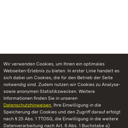
Wir verwenden Cookies, um Ihnen ein optimales
Webseiten-Erlebnis zu bieten. In erster Linie handelt es
Kommen. Staunen. Genießen.
sich dabei um Cookies, die für den Betrieb der Seite
notwendig sind. Zudem nutzen wir Cookies zu Analyse-
sowie anonymen Statistikzwecken. Weitere
Informationen finden Sie in unseren
Datenschutzhinweisen.
Ihre Einwilligung in die
Staatliche Schlösser und Gärten Baden‑Württemberg
Speicherung der Cookies und den Zugriff darauf erfolgt
nach § 25 Abs. 1 TTDSG, die Einwilligung in die weitere
Staatliche Schlösser und Gärten Baden-Württemberg
Datenverarbeitung nach Art. 6 Abs. 1 Buchstabe a)