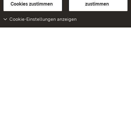
BITV-konform (geprüfte Seiten)
Cookies zustimmen
zustimmen
Cookie-Einstellungen anzeigen
Weiteres
Portal
Monumente
Besuchen Sie uns auf
Facebook
Besuchen Sie uns auf
Instagram
Besuchen Sie uns auf
Youtube
Lernen Sie unsere Apps
kennen
Google Play Store
App Store für iPhone