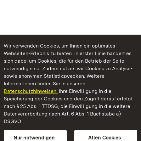
Wir verwenden Cookies, um Ihnen ein optimales
Webseiten-Erlebnis zu bieten. In erster Linie handelt es
Kommen. Staunen. Genießen.
sich dabei um Cookies, die für den Betrieb der Seite
notwendig sind. Zudem nutzen wir Cookies zu Analyse-
sowie anonymen Statistikzwecken. Weitere
Informationen finden Sie in unseren
Datenschutzhinweisen.
Ihre Einwilligung in die
Staatliche Schlösser und Gärten Baden‑Württemberg
Speicherung der Cookies und den Zugriff darauf erfolgt
nach § 25 Abs. 1 TTDSG, die Einwilligung in die weitere
Staatliche Schlösser und Gärten Baden-Württemberg
Datenverarbeitung nach Art. 6 Abs. 1 Buchstabe a)
DSGVO.
Kontakt
FAQ
Impressum
Datenschutz
Gebärdensprache
Leichte Sprache
Erklärung zur Barrierefreiheit
Nur notwendigen
Allen Cookies