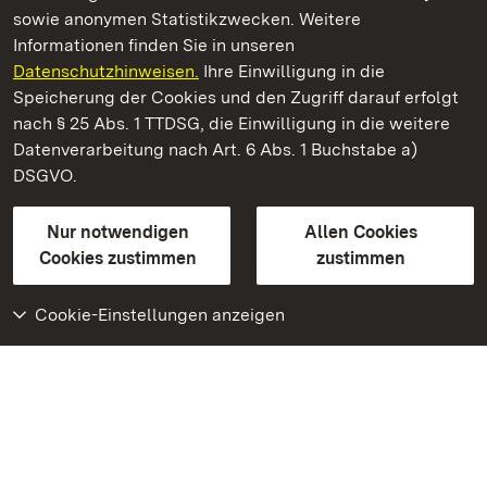
sowie anonymen Statistikzwecken. Weitere
Informationen finden Sie in unseren
Datenschutzhinweisen.
Ihre Einwilligung in die
Staatliche Schlösser und Gärten Baden‑Württemberg
Speicherung der Cookies und den Zugriff darauf erfolgt
nach § 25 Abs. 1 TTDSG, die Einwilligung in die weitere
Staatliche Schlösser und Gärten Baden-Württemberg
Datenverarbeitung nach Art. 6 Abs. 1 Buchstabe a)
DSGVO.
Kontakt
FAQ
Impressum
Datenschutz
Gebärdensprache
Leichte Sprache
Erklärung zur Barrierefreiheit
Nur notwendigen
Allen Cookies
BITV-konform (geprüfte Seiten)
Cookies zustimmen
zustimmen
Cookie-Einstellungen anzeigen
Weiteres
Portal
Monumente
Besuchen Sie uns auf
Facebook
Besuchen Sie uns auf
Instagram
Besuchen Sie uns auf