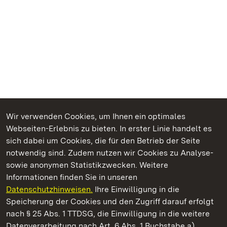
Wir verwenden Cookies, um Ihnen ein optimales
Webseiten-Erlebnis zu bieten. In erster Linie handelt es
Kommen. Staunen. Genießen.
sich dabei um Cookies, die für den Betrieb der Seite
notwendig sind. Zudem nutzen wir Cookies zu Analyse-
sowie anonymen Statistikzwecken. Weitere
Informationen finden Sie in unseren
Datenschutzhinweisen.
Ihre Einwilligung in die
Staatliche Schlösser und Gärten Baden‑Württemberg
Speicherung der Cookies und den Zugriff darauf erfolgt
nach § 25 Abs. 1 TTDSG, die Einwilligung in die weitere
Staatliche Schlösser und Gärten Baden-Württemberg
Datenverarbeitung nach Art. 6 Abs. 1 Buchstabe a)