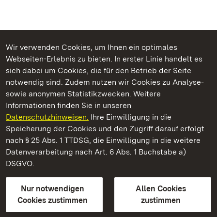
Wir verwenden Cookies, um Ihnen ein optimales
Webseiten-Erlebnis zu bieten. In erster Linie handelt es
Kommen. Staunen. Genießen.
sich dabei um Cookies, die für den Betrieb der Seite
notwendig sind. Zudem nutzen wir Cookies zu Analyse-
sowie anonymen Statistikzwecken. Weitere
Informationen finden Sie in unseren
Datenschutzhinweisen.
Ihre Einwilligung in die
Staatliche Schlösser und Gärten Baden‑Württemberg
Speicherung der Cookies und den Zugriff darauf erfolgt
nach § 25 Abs. 1 TTDSG, die Einwilligung in die weitere
Staatliche Schlösser und Gärten Baden-Württemberg
Datenverarbeitung nach Art. 6 Abs. 1 Buchstabe a)
DSGVO.
Kontakt
FAQ
Impressum
Datenschutz
Gebärdensprache
Leichte Sprache
Erklärung zur Barrierefreiheit
Nur notwendigen
Allen Cookies
BITV-konform (geprüfte Seiten)
Cookies zustimmen
zustimmen