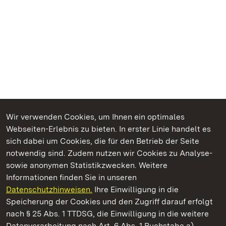
Wir verwenden Cookies, um Ihnen ein optimales
Webseiten-Erlebnis zu bieten. In erster Linie handelt es
Kommen. Staunen. Genießen.
sich dabei um Cookies, die für den Betrieb der Seite
notwendig sind. Zudem nutzen wir Cookies zu Analyse-
sowie anonymen Statistikzwecken. Weitere
Informationen finden Sie in unseren
Datenschutzhinweisen.
Ihre Einwilligung in die
Staatliche Schlösser und Gärten Baden‑Württemberg
Speicherung der Cookies und den Zugriff darauf erfolgt
nach § 25 Abs. 1 TTDSG, die Einwilligung in die weitere
Staatliche Schlösser und Gärten Baden-Württemberg
Datenverarbeitung nach Art. 6 Abs. 1 Buchstabe a)