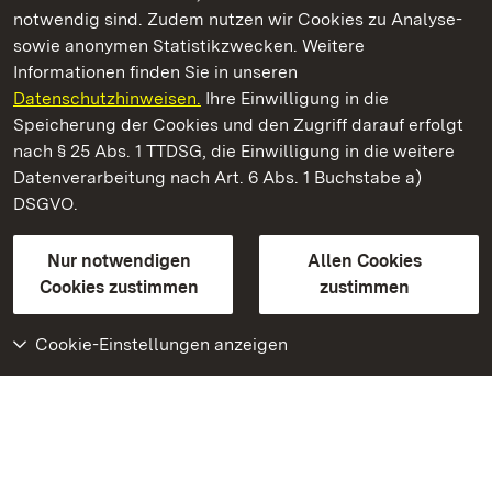
notwendig sind. Zudem nutzen wir Cookies zu Analyse-
sowie anonymen Statistikzwecken. Weitere
Informationen finden Sie in unseren
Datenschutzhinweisen.
Ihre Einwilligung in die
Staatliche Schlösser und Gärten Baden‑Württemberg
Speicherung der Cookies und den Zugriff darauf erfolgt
nach § 25 Abs. 1 TTDSG, die Einwilligung in die weitere
Staatliche Schlösser und Gärten Baden-Württemberg
Datenverarbeitung nach Art. 6 Abs. 1 Buchstabe a)
DSGVO.
Kontakt
FAQ
Impressum
Datenschutz
Gebärdensprache
Leichte Sprache
Erklärung zur Barrierefreiheit
Nur notwendigen
Allen Cookies
BITV-konform (geprüfte Seiten)
Cookies zustimmen
zustimmen
Cookie-Einstellungen anzeigen
Weiteres
Portal
Monumente
Besuchen Sie uns auf
Facebook
Besuchen Sie uns auf
Instagram