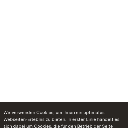
Wir verwenden Cookies, um Ihnen ein optimales
Webseiten-Erlebnis zu bieten. In erster Linie handelt es
Kommen. Staunen. Genießen.
sich dabei um Cookies, die für den Betrieb der Seite