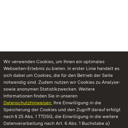
Wir verwenden Cookies, um Ihnen ein optimales
Webseiten-Erlebnis zu bieten. In erster Linie handelt es
Kommen. Staunen. Genießen.
sich dabei um Cookies, die für den Betrieb der Seite
notwendig sind. Zudem nutzen wir Cookies zu Analyse-
sowie anonymen Statistikzwecken. Weitere
Informationen finden Sie in unseren
Datenschutzhinweisen.
Ihre Einwilligung in die
Staatliche Schlösser und Gärten Baden‑Württemberg
Speicherung der Cookies und den Zugriff darauf erfolgt
nach § 25 Abs. 1 TTDSG, die Einwilligung in die weitere
Staatliche Schlösser und Gärten Baden-Württemberg
Datenverarbeitung nach Art. 6 Abs. 1 Buchstabe a)