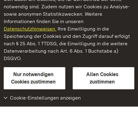
notwendig sind. Zudem nutzen wir Cookies zu Analyse-
sowie anonymen Statistikzwecken. Weitere
Informationen finden Sie in unseren
Datenschutzhinweisen.
Ihre Einwilligung in die
Staatliche Schlösser und Gärten Baden‑Württemberg
Speicherung der Cookies und den Zugriff darauf erfolgt
nach § 25 Abs. 1 TTDSG, die Einwilligung in die weitere
Staatliche Schlösser und Gärten Baden-Württemberg
Datenverarbeitung nach Art. 6 Abs. 1 Buchstabe a)
DSGVO.
Kontakt
FAQ
Impressum
Datenschutz
Gebärdensprache
Leichte Sprache
Erklärung zur Barrierefreiheit
Nur notwendigen
Allen Cookies
BITV-konform (geprüfte Seiten)
Cookies zustimmen
zustimmen
Cookie-Einstellungen anzeigen
Weiteres
Portal
Monumente
Besuchen Sie uns auf
Facebook
Besuchen Sie uns auf