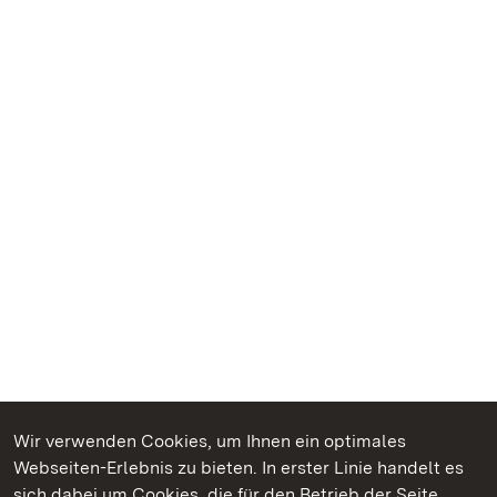
Wir verwenden Cookies, um Ihnen ein optimales
Webseiten-Erlebnis zu bieten. In erster Linie handelt es
Kommen. Staunen. Genießen.
sich dabei um Cookies, die für den Betrieb der Seite