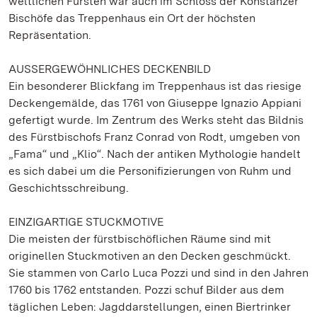
weltlichen Fürsten war auch im Schloss der Konstanzer
Bischöfe das Treppenhaus ein Ort der höchsten
Repräsentation.
AUSSERGEWÖHNLICHES DECKENBILD
Ein besonderer Blickfang im Treppenhaus ist das riesige
Deckengemälde, das 1761 von Giuseppe Ignazio Appiani
gefertigt wurde. Im Zentrum des Werks steht das Bildnis
des Fürstbischofs Franz Conrad von Rodt, umgeben von
„Fama“ und „Klio“. Nach der antiken Mythologie handelt
es sich dabei um die Personifizierungen von Ruhm und
Geschichtsschreibung.
EINZIGARTIGE STUCKMOTIVE
Die meisten der fürstbischöflichen Räume sind mit
originellen Stuckmotiven an den Decken geschmückt.
Sie stammen von Carlo Luca Pozzi und sind in den Jahren
1760 bis 1762 entstanden. Pozzi schuf Bilder aus dem
täglichen Leben: Jagddarstellungen, einen Biertrinker