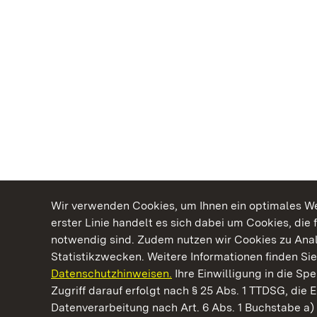
Wir verwenden Cookies, um Ihnen ein optimales Web
erster Linie handelt es sich dabei um Cookies, die 
notwendig sind. Zudem nutzen wir Cookies zu Ana
Statistikzwecken. Weitere Informationen finden Sie
Datenschutzhinweisen.
Ihre Einwilligung in die S
Kommen. Staunen. Genießen.
Zugriff darauf erfolgt nach § 25 Abs. 1 TTDSG, die E
Datenverarbeitung nach Art. 6 Abs. 1 Buchstabe a