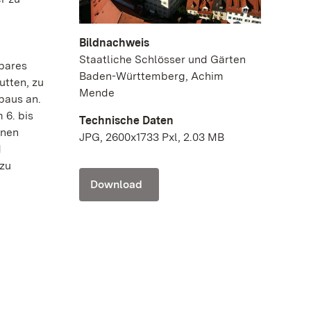
Bildnachweis
Staatliche Schlösser und Gärten
tbares
Baden-Württemberg, Achim
utten, zu
Mende
baus an.
 6. bis
Technische Daten
inen
JPG, 2600x1733 Pxl, 2.03 MB
d
azu
Download