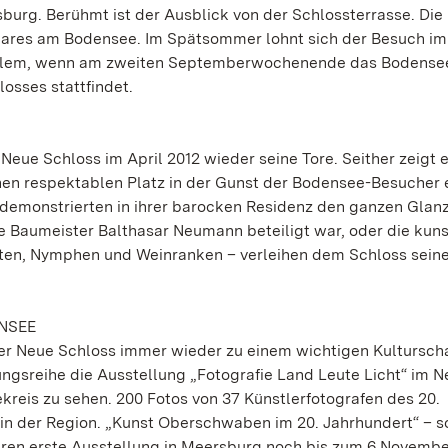
urg. Berühmt ist der Ausblick von der Schlossterrasse. Die
bares am Bodensee. Im Spätsommer lohnt sich der Besuch im
r allem, wenn am zweiten Septemberwochenende das Bodense
osses stattfindet.
eue Schloss im April 2012 wieder seine Tore. Seither zeigt e
nen respektablen Platz in der Gunst der Bodensee-Besucher 
 demonstrierten in ihrer barocken Residenz den ganzen Glanz
 Baumeister Balthasar Neumann beteiligt war, oder die kuns
nten, Nymphen und Weinranken – verleihen dem Schloss sein
NSEE
er Neue Schloss immer wieder zu einem wichtigen Kulturscha
ltungsreihe die Ausstellung „Fotografie Land Leute Licht“ im 
reis zu sehen. 200 Fotos von 37 Künstlerfotografen des 20.
 in der Region. „Kunst Oberschwaben im 20. Jahrhundert“ – s
deren erste Ausstellung in Meersburg noch bis zum 6.Novembe