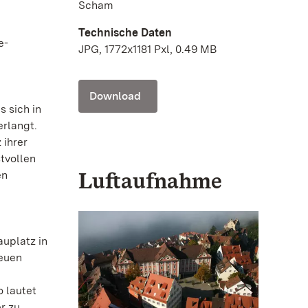
Scham
Technische Daten
e-
JPG, 1772x1181 Pxl, 0.49 MB
Download
s sich in
erlangt.
 ihrer
tvollen
Luftaufnahme
en
uplatz in
Neuen
o lautet
r zu