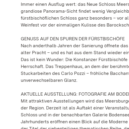
Immer einen Ausflug wert: das Neue Schloss Meersb
grandiose Panorama-Sicht findet wenig Vergleich
fürstbischöflichen Schloss ganz besonders – vo
Weinfest vor der einmaligen Kulisse des Barockschl
GENUSS AUF DEN SPUREN DER FÜRSTBISCHÖFE
Nach anderthalb Jahren der Sanierung öffnete das N
alter Pracht – und es hat aus dem Stand wieder ei
Das ist kein Wunder: Die Konstanzer Fürstbischöfe
Herrschaft. Das Treppenhaus, an dem der berühmte
Stuckarbeiten des Carlo Pozzi – fröhliche Baccha
unverwechselbaren Glanz.
AKTUELLE AUSSTELLUNG: FOTOGRAFIE AM BODE
Mit attraktiven Ausstellungen wird das Meersburg
der Region. Derzeit ist als Auftakt einer Veransta
Schloss und in der benachbarten Galerie Bodenseek
Jahrhunderts eröffnen einen Blick auf die Moderne
der Titel der siebenteiligen thematischen Reihe, 