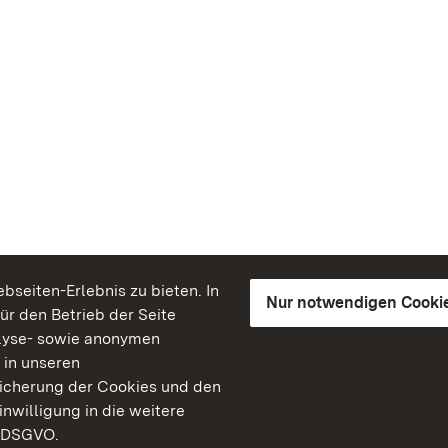
seiten-Erlebnis zu bieten. In
Nur notwendigen Cooki
für den Betrieb der Seite
lyse- sowie anonymen
 in unseren
peicherung der Cookies und den
inwilligung in die weitere
) DSGVO.