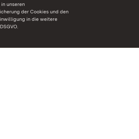
 in unseren
peicherung der Cookies und den
inwilligung in die weitere
) DSGVO.
Staatliche Schlösser un
Baden-Württemberg
Kontakt
FAQ
Impressum
Datenschutz
Gebärdensprache
Leichte Sprache
Erklärung zur Barrierefre
BITV-konform (geprüfte S