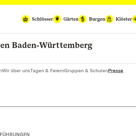
Schlösser
Gärten
Burgen
Klöster
rten Baden‑Württemberg
n
Wir über uns
Tagen & Feiern
Gruppen & Schulen
Presse
RFÜHRUNGEN