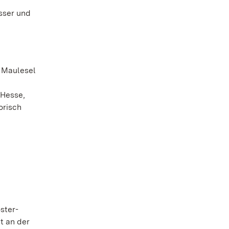
sser und
n Maulesel
 Hesse,
orisch
ster-
t an der