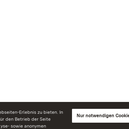
seiten-Erlebnis zu bieten. In
Nur notwendigen Cooki
für den Betrieb der Seite
lyse- sowie anonymen