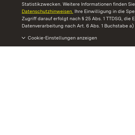
Statistikzwecken. Weitere Informationen finden Sie
Datenschutzhinweisen.
Ihre Einwilligung in die S
Kommen. Staunen. Genießen.
Zugriff darauf erfolgt nach § 25 Abs. 1 TTDSG, die E
Datenverarbeitung nach Art. 6 Abs. 1 Buchstabe a
Cookie-Einstellungen anzeigen
Staatliche Schlösser und Gärten Baden‑Württemberg