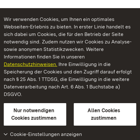
Wir verwenden Cookies, um Ihnen ein optimales
Webseiten-Erlebnis zu bieten. In erster Linie handelt es
Kommen. Staunen. Genießen.
sich dabei um Cookies, die für den Betrieb der Seite
notwendig sind. Zudem nutzen wir Cookies zu Analyse-
sowie anonymen Statistikzwecken. Weitere
Informationen finden Sie in unseren
Datenschutzhinweisen.
Ihre Einwilligung in die
Staatliche Schlösser und Gärten Baden‑Württemberg
Speicherung der Cookies und den Zugriff darauf erfolgt
nach § 25 Abs. 1 TTDSG, die Einwilligung in die weitere
Staatliche Schlösser und Gärten Baden-Württemberg
Datenverarbeitung nach Art. 6 Abs. 1 Buchstabe a)
DSGVO.
Kontakt
FAQ
Impressum
Datenschutz
Gebärdensprache
Leichte Sprache
Erklärung zur Barrierefreiheit
Nur notwendigen
Allen Cookies
BITV-konform (geprüfte Seiten)
Cookies zustimmen
zustimmen
Cookie-Einstellungen anzeigen
Weiteres