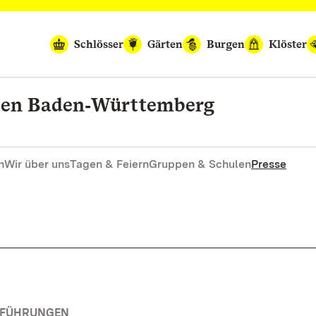
Schlösser
Gärten
Burgen
Klöster
rten Baden‑Württemberg
n
Wir über uns
Tagen & Feiern
Gruppen & Schulen
Presse
RFÜHRUNGEN