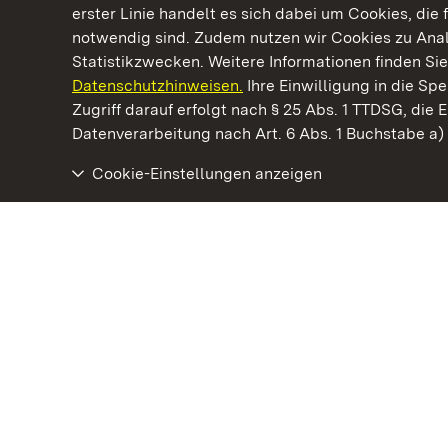
erster Linie handelt es sich dabei um Cookies, die 
notwendig sind. Zudem nutzen wir Cookies zu Ana
Statistikzwecken. Weitere Informationen finden Sie
Datenschutzhinweisen.
Ihre Einwilligung in die S
Kommen. Staunen. Genießen.
Zugriff darauf erfolgt nach § 25 Abs. 1 TTDSG, die E
Datenverarbeitung nach Art. 6 Abs. 1 Buchstabe a
Cookie-Einstellungen anzeigen
Staatliche Schlösser und Gärten Baden‑Württemberg