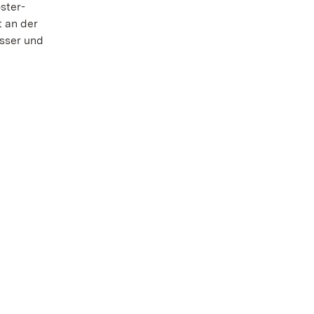
ster-
t an der
össer und