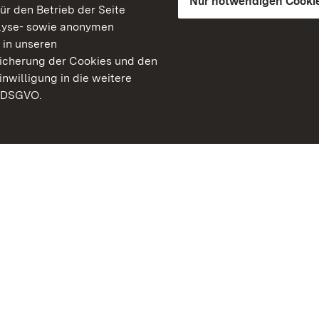
Nur notwendigen Cooki
für den Betrieb der Seite
lyse- sowie anonymen
 in unseren
peicherung der Cookies und den
inwilligung in die weitere
) DSGVO.
Staatliche Schlösser un
Baden-Württemberg
Kontakt
FAQ
Impressum
Datenschutz
Gebärdensprache
Leichte Sprache
Erklärung zur Barrierefre
BITV-konform (geprüfte S