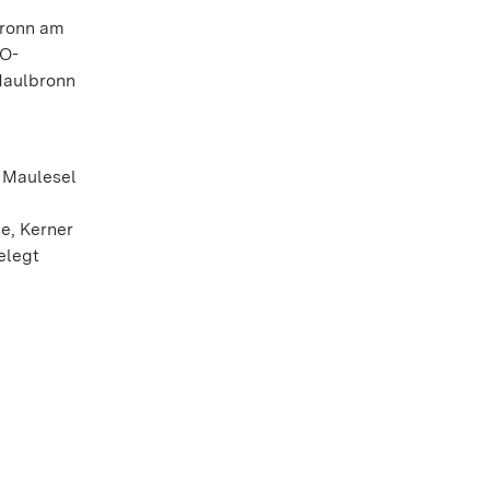
bronn am
CO-
Maulbronn
n Maulesel
e, Kerner
elegt