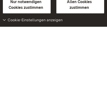
Erklärung zur Barrierefreiheit
Nur notwendigen
Allen Cookies
BITV-konform (geprüfte Seiten)
Cookies zustimmen
zustimmen
Cookie-Einstellungen anzeigen
Weiteres
Portal
Monumente
Besuchen Sie uns auf
Facebook
Besuchen Sie uns auf
Instagram
Besuchen Sie uns auf
Youtube
Lernen Sie unsere Apps
kennen
Google Play Store
App Store für iPhone