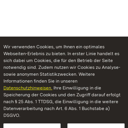
Wir verwenden Cookies, um Ihnen ein optimales
Webseiten-Erlebnis zu bieten. In erster Linie handelt es
Kommen. Staunen. Genießen.
sich dabei um Cookies, die für den Betrieb der Seite
notwendig sind. Zudem nutzen wir Cookies zu Analyse-
sowie anonymen Statistikzwecken. Weitere
Informationen finden Sie in unseren
Datenschutzhinweisen.
Ihre Einwilligung in die
Staatliche Schlösser und Gärten Baden‑Württemberg
Speicherung der Cookies und den Zugriff darauf erfolgt
nach § 25 Abs. 1 TTDSG, die Einwilligung in die weitere
Staatliche Schlösser und Gärten Baden-Württemberg
Datenverarbeitung nach Art. 6 Abs. 1 Buchstabe a)
DSGVO.
Kontakt
FAQ
Impressum
Datenschutz
Gebärdensprache
Leichte Sprache