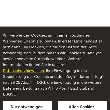
Wir verwenden Cookies, um Ihnen ein optimales
Webseiten-Erlebnis zu bieten. In erster Linie handelt es
Kommen. Staunen. Genießen.
sich dabei um Cookies, die für den Betrieb der Seite
notwendig sind. Zudem nutzen wir Cookies zu Analyse-
sowie anonymen Statistikzwecken. Weitere
Informationen finden Sie in unseren
Datenschutzhinweisen.
Ihre Einwilligung in die
Staatliche Schlösser und Gärten Baden‑Württemberg
Speicherung der Cookies und den Zugriff darauf erfolgt
nach § 25 Abs. 1 TTDSG, die Einwilligung in die weitere
Staatliche Schlösser und Gärten Baden-Württemberg
Datenverarbeitung nach Art. 6 Abs. 1 Buchstabe a)
DSGVO.
Kontakt
FAQ
Impressum
Datenschutz
Gebärdensprache
Leichte Sprache
Erklärung zur Barrierefreiheit
Nur notwendigen
Allen Cookies