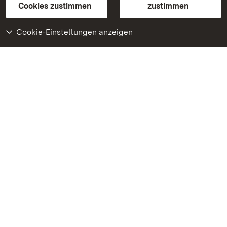
BITV-konform (geprüfte Seiten)
Cookies zustimmen
zustimmen
Cookie-Einstellungen anzeigen
Weiteres
Portal
Monumente
Besuchen Sie uns auf
Facebook
Besuchen Sie uns auf
Instagram
Besuchen Sie uns auf
Youtube
Lernen Sie unsere Apps
kennen
Google Play Store
App Store für iPhone