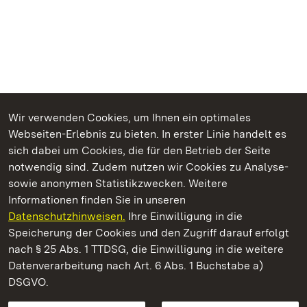
Wir verwenden Cookies, um Ihnen ein optimales
Webseiten-Erlebnis zu bieten. In erster Linie handelt es
Kommen. Staunen. Genießen.
sich dabei um Cookies, die für den Betrieb der Seite
notwendig sind. Zudem nutzen wir Cookies zu Analyse-
sowie anonymen Statistikzwecken. Weitere
Informationen finden Sie in unseren
Datenschutzhinweisen.
Ihre Einwilligung in die
Staatliche Schlösser und Gärten Baden‑Württemberg
Speicherung der Cookies und den Zugriff darauf erfolgt
nach § 25 Abs. 1 TTDSG, die Einwilligung in die weitere
Staatliche Schlösser und Gärten Baden-Württemberg
Datenverarbeitung nach Art. 6 Abs. 1 Buchstabe a)
DSGVO.
Kontakt
FAQ
Impressum
Datenschutz
Gebärdensprache
Leichte Sprache