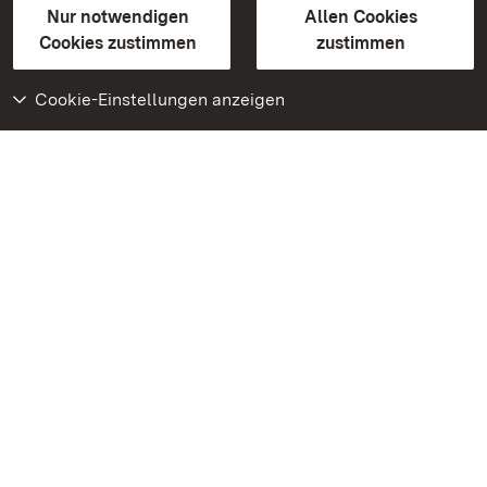
Erklärung zur Barrierefreiheit
Nur notwendigen
Allen Cookies
BITV-konform (geprüfte Seiten)
Cookies zustimmen
zustimmen
Cookie-Einstellungen anzeigen
Weiteres
Portal
Monumente
Besuchen Sie uns auf
Facebook
Besuchen Sie uns auf
Instagram
Besuchen Sie uns auf
Youtube
Lernen Sie unsere Apps
kennen
Google Play Store
App Store für iPhone