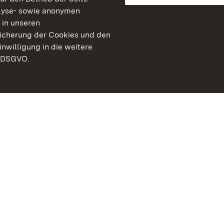
lyse- sowie anonymen
 in unseren
peicherung der Cookies und den
inwilligung in die weitere
) DSGVO.
Staatliche Schlösser un
Baden-Württemberg
Kontakt
FAQ
Impressum
Datenschutz
Gebärdensprache
Leichte Sprache
Erklärung zur Barrierefre
BITV-konform (geprüfte S