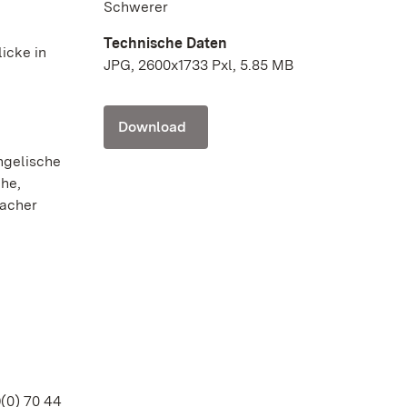
Schwerer
Technische Daten
icke in
JPG, 2600x1733 Pxl, 5.85 MB
Download
ngelische
che,
bacher
(0) 70 44