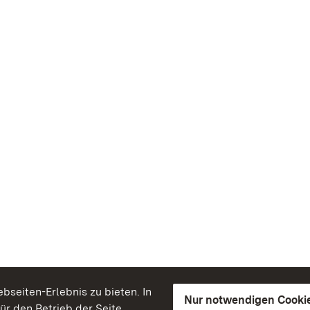
seiten-Erlebnis zu bieten. In
Nur notwendigen Cooki
für den Betrieb der Seite