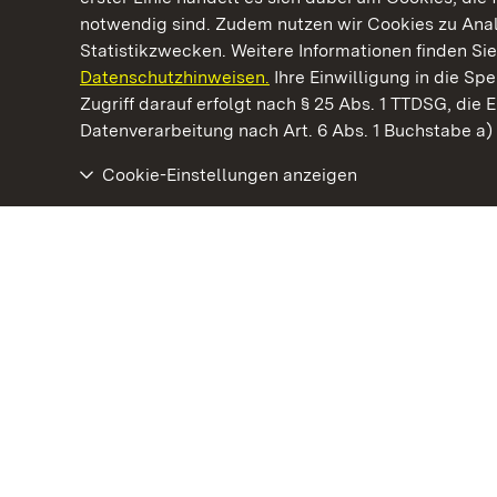
notwendig sind. Zudem nutzen wir Cookies zu Ana
Statistikzwecken. Weitere Informationen finden Sie
Datenschutzhinweisen.
Ihre Einwilligung in die S
Kommen. Staunen. Genießen.
Zugriff darauf erfolgt nach § 25 Abs. 1 TTDSG, die E
Datenverarbeitung nach Art. 6 Abs. 1 Buchstabe a
Cookie-Einstellungen anzeigen
Staatliche Schlösser und Gärten Baden‑Württemberg