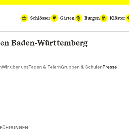
Schlösser
Gärten
Burgen
Klöster
rten Baden‑Württemberg
n
Wir über uns
Tagen & Feiern
Gruppen & Schulen
Presse
RFÜHRUNGEN