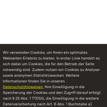
Wir verwenden Cookies, um Ihnen ein optimales
Webseiten-Erlebnis zu bieten. In erster Linie handelt es
Kommen. Staunen. Genießen.
sich dabei um Cookies, die für den Betrieb der Seite
notwendig sind. Zudem nutzen wir Cookies zu Analyse-
sowie anonymen Statistikzwecken. Weitere
Informationen finden Sie in unseren
Datenschutzhinweisen.
Ihre Einwilligung in die
Staatliche Schlösser und Gärten Baden‑Württemberg
Speicherung der Cookies und den Zugriff darauf erfolgt
nach § 25 Abs. 1 TTDSG, die Einwilligung in die weitere
Staatliche Schlösser und Gärten Baden-Württemberg
Datenverarbeitung nach Art. 6 Abs. 1 Buchstabe a)