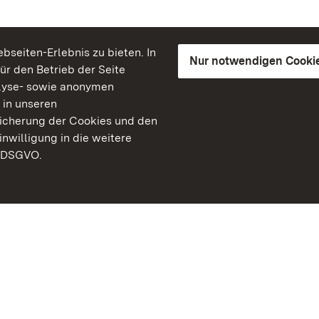
seiten-Erlebnis zu bieten. In
Nur notwendigen Cooki
für den Betrieb der Seite
lyse- sowie anonymen
 in unseren
peicherung der Cookies und den
inwilligung in die weitere
) DSGVO.
Staatliche Schlösser un
Baden-Württemberg
Kontakt
FAQ
Impressum
Datenschutz
Gebärdensprache
Leichte Sprache
Erklärung zur Barrierefre