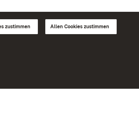
es zustimmen
Allen Cookies zustimmen
d Gärten
Weiteres
Portal
Monumente
Besuchen Sie uns auf Facebook
Besuchen Sie uns auf Instagram
Besuchen Sie uns auf Youtube
Lernen Sie unsere Apps kennen
iheit
Google Play Store