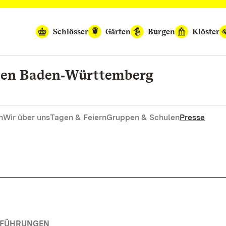
Schlösser
Gärten
Burgen
Klöster
rten Baden‑Württemberg
n
Wir über uns
Tagen & Feiern
Gruppen & Schulen
Presse
RFÜHRUNGEN