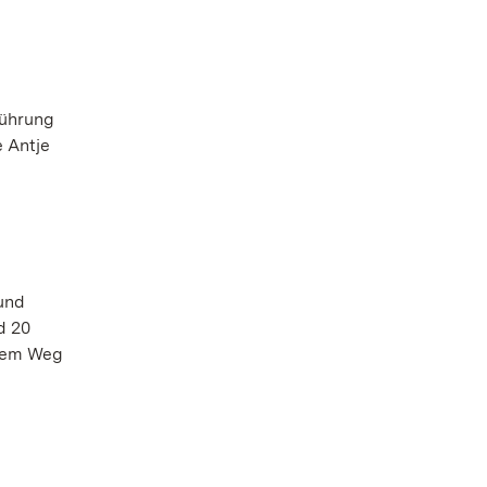
führung
 Antje
 und
d 20
 Dem Weg