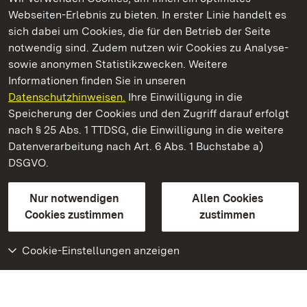
Webseiten-Erlebnis zu bieten. In erster Linie handelt es
Kommen. Staunen. Genießen.
sich dabei um Cookies, die für den Betrieb der Seite
notwendig sind. Zudem nutzen wir Cookies zu Analyse-
sowie anonymen Statistikzwecken. Weitere
Informationen finden Sie in unseren
Datenschutzhinweisen.
Ihre Einwilligung in die
Staatliche Schlösser und Gärten Baden‑Württemberg
Speicherung der Cookies und den Zugriff darauf erfolgt
nach § 25 Abs. 1 TTDSG, die Einwilligung in die weitere
Staatliche Schlösser und Gärten Baden-Württemberg
Datenverarbeitung nach Art. 6 Abs. 1 Buchstabe a)
DSGVO.
Kontakt
FAQ
Impressum
Datenschutz
Gebärdensprache
Leichte Sprache
Erklärung zur Barrierefreiheit
Nur notwendigen
Allen Cookies
BITV-konform (geprüfte Seiten)
Cookies zustimmen
zustimmen
Cookie-Einstellungen anzeigen
Weiteres
Portal
Monumente
Besuchen Sie uns auf