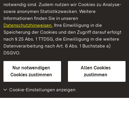
notwendig sind. Zudem nutzen wir Cookies zu Analyse-
sowie anonymen Statistikzwecken. Weitere
Informationen finden Sie in unseren
Datenschutzhinweisen.
Ihre Einwilligung in die
Staatliche Schlösser und Gärten Baden‑Württemberg
Speicherung der Cookies und den Zugriff darauf erfolgt
nach § 25 Abs. 1 TTDSG, die Einwilligung in die weitere
Staatliche Schlösser und Gärten Baden-Württemberg
Datenverarbeitung nach Art. 6 Abs. 1 Buchstabe a)
DSGVO.
Kontakt
FAQ
Impressum
Datenschutz
Gebärdensprache
Leichte Sprache
Erklärung zur Barrierefreiheit
Nur notwendigen
Allen Cookies
BITV-konform (geprüfte Seiten)
Cookies zustimmen
zustimmen
Cookie-Einstellungen anzeigen
Weiteres
Portal
Monumente
Besuchen Sie uns auf
Facebook
Besuchen Sie uns auf
Instagram