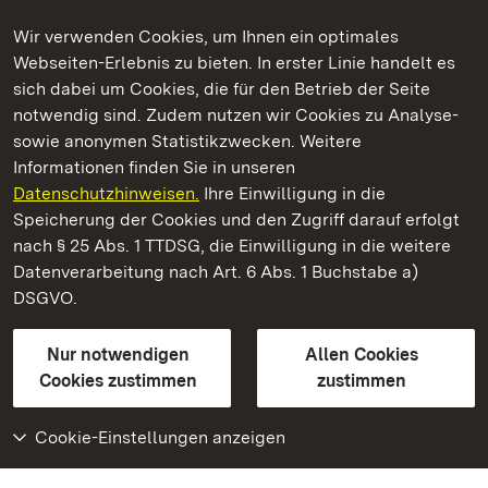
Wir verwenden Cookies, um Ihnen ein optimales
Webseiten-Erlebnis zu bieten. In erster Linie handelt es
Kommen. Staunen. Genießen.
sich dabei um Cookies, die für den Betrieb der Seite
notwendig sind. Zudem nutzen wir Cookies zu Analyse-
sowie anonymen Statistikzwecken. Weitere
Informationen finden Sie in unseren
Datenschutzhinweisen.
Ihre Einwilligung in die
Staatliche Schlösser und Gärten Baden‑Württemberg
Speicherung der Cookies und den Zugriff darauf erfolgt
nach § 25 Abs. 1 TTDSG, die Einwilligung in die weitere
Staatliche Schlösser und Gärten Baden-Württemberg
Datenverarbeitung nach Art. 6 Abs. 1 Buchstabe a)
DSGVO.
Kontakt
FAQ
Impressum
Datenschutz
Gebärdensprache
Leichte Sprache
Erklärung zur Barrierefreiheit
Nur notwendigen
Allen Cookies
BITV-konform (geprüfte Seiten)
Cookies zustimmen
zustimmen
Cookie-Einstellungen anzeigen
Weiteres
Portal
Monumente