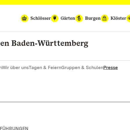
Schlösser
Gärten
Burgen
Klöster
rten Baden‑Württemberg
n
Wir über uns
Tagen & Feiern
Gruppen & Schulen
Presse
RFÜHRUNGEN