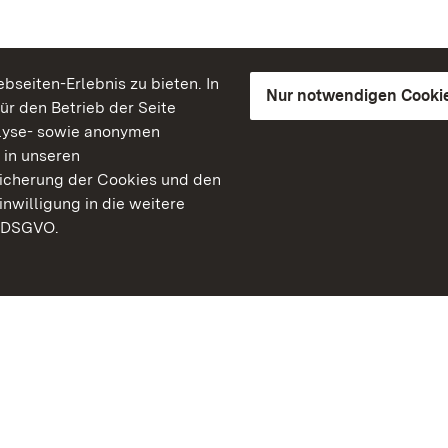
seiten-Erlebnis zu bieten. In
Nur notwendigen Cooki
für den Betrieb der Seite
lyse- sowie anonymen
 in unseren
peicherung der Cookies und den
inwilligung in die weitere
) DSGVO.
Staatliche Schlösser un
Baden-Württemberg
Kontakt
FAQ
Impressum
Datenschutz
Gebärdensprache
Leichte Sprache
Erklärung zur Barrierefre