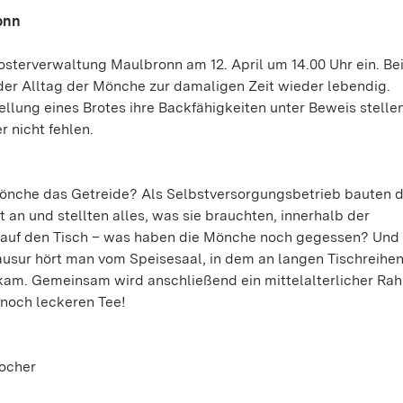
onn
osterverwaltung Maulbronn am 12. April um 14.00 Uhr ein. Be
der Alltag der Mönche zur damaligen Zeit wieder lebendig.
llung eines Brotes ihre Backfähigkeiten unter Beweis stelle
r nicht fehlen.
nche das Getreide? Als Selbstversorgungsbetrieb bauten d
 an und stellten alles, was sie brauchten, innerhalb der
m auf den Tisch – was haben die Mönche noch gegessen? Und
sur hört man vom Speisesaal, in dem an langen Tischreihen
 kam. Gemeinsam wird anschließend ein mittelalterlicher Ra
 noch leckeren Tee!
locher