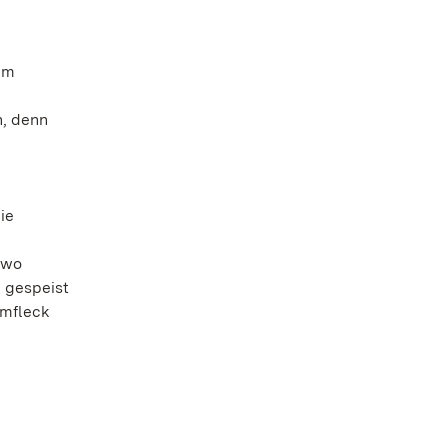
im
n, denn
ie
 wo
 gespeist
hmfleck