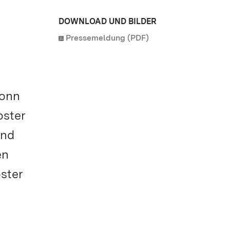
DOWNLOAD UND BILDER
Pressemeldung (PDF)
ronn
oster
end
en
oster