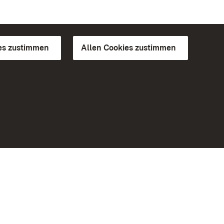
es zustimmen
Allen Cookies zustimmen
d Gärten
Weiteres
Portal
Monumente
Besuchen Sie uns auf Facebook
Besuchen Sie uns auf Instagram
Besuchen Sie uns auf Youtube
Lernen Sie unsere Apps kennen
iheit