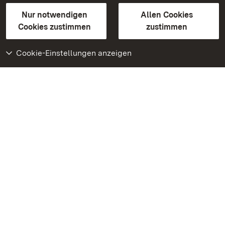
Gebärdensprache
Leichte Sprache
Erklärung zur Barrierefreiheit
Nur notwendigen
Allen Cookies
BITV-konform (geprüfte Seiten)
Cookies zustimmen
zustimmen
Cookie-Einstellungen anzeigen
Weiteres
Portal
Monumente
Besuchen Sie uns auf
Facebook
Besuchen Sie uns auf
Instagram
Besuchen Sie uns auf
Youtube
Lernen Sie unsere Apps
kennen
Google Play Store
App Store für iPhone