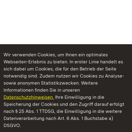
Wir verwenden Cookies, um Ihnen ein optimales
Webseiten-Erlebnis zu bieten. In erster Linie handelt es
Kommen. Staunen. Genießen.
sich dabei um Cookies, die für den Betrieb der Seite
notwendig sind. Zudem nutzen wir Cookies zu Analyse-
sowie anonymen Statistikzwecken. Weitere
Informationen finden Sie in unseren
Datenschutzhinweisen.
Ihre Einwilligung in die
Staatliche Schlösser und Gärten Baden‑Württemberg
Speicherung der Cookies und den Zugriff darauf erfolgt
nach § 25 Abs. 1 TTDSG, die Einwilligung in die weitere
Staatliche Schlösser und Gärten Baden-Württemberg
Datenverarbeitung nach Art. 6 Abs. 1 Buchstabe a)
DSGVO.
Kontakt
FAQ
Impressum
Datenschutz