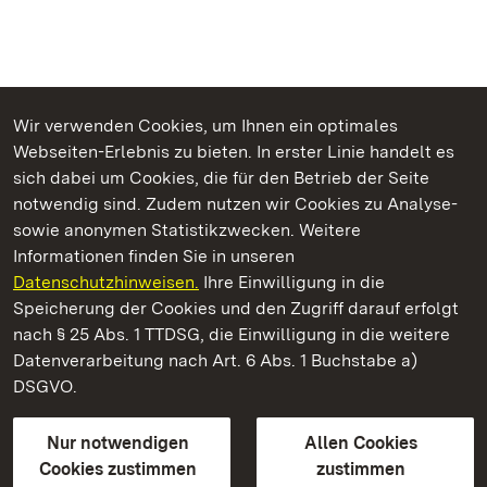
Wir verwenden Cookies, um Ihnen ein optimales
Webseiten-Erlebnis zu bieten. In erster Linie handelt es
Kommen. Staunen. Genießen.
sich dabei um Cookies, die für den Betrieb der Seite
notwendig sind. Zudem nutzen wir Cookies zu Analyse-
sowie anonymen Statistikzwecken. Weitere
Informationen finden Sie in unseren
Datenschutzhinweisen.
Ihre Einwilligung in die
Staatliche Schlösser und Gärten Baden‑Württemberg
Speicherung der Cookies und den Zugriff darauf erfolgt
nach § 25 Abs. 1 TTDSG, die Einwilligung in die weitere
Staatliche Schlösser und Gärten Baden-Württemberg
Datenverarbeitung nach Art. 6 Abs. 1 Buchstabe a)
DSGVO.
Kontakt
FAQ
Impressum
Datenschutz
Gebärdensprache
Leichte Sprache
Erklärung zur Barrierefreiheit
Nur notwendigen
Allen Cookies
BITV-konform (geprüfte Seiten)
Cookies zustimmen
zustimmen