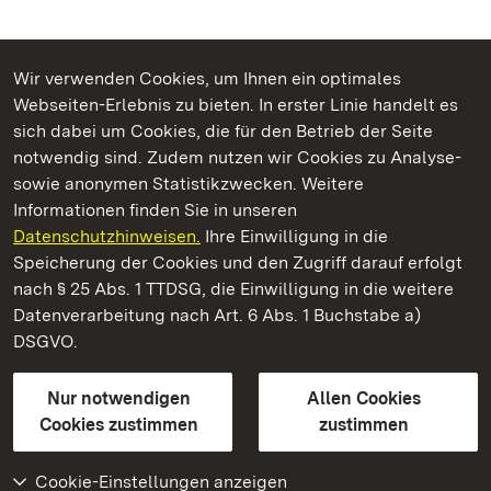
Wir verwenden Cookies, um Ihnen ein optimales
Webseiten-Erlebnis zu bieten. In erster Linie handelt es
Kommen. Staunen. Genießen.
sich dabei um Cookies, die für den Betrieb der Seite
notwendig sind. Zudem nutzen wir Cookies zu Analyse-
sowie anonymen Statistikzwecken. Weitere
Informationen finden Sie in unseren
Datenschutzhinweisen.
Ihre Einwilligung in die
Staatliche Schlösser und Gärten Baden‑Württemberg
Speicherung der Cookies und den Zugriff darauf erfolgt
nach § 25 Abs. 1 TTDSG, die Einwilligung in die weitere
Staatliche Schlösser und Gärten Baden-Württemberg
Datenverarbeitung nach Art. 6 Abs. 1 Buchstabe a)
DSGVO.
Kontakt
FAQ
Impressum
Datenschutz
Gebärdensprache
Leichte Sprache
Erklärung zur Barrierefreiheit
Nur notwendigen
Allen Cookies
BITV-konform (geprüfte Seiten)
Cookies zustimmen
zustimmen
Cookie-Einstellungen anzeigen
Weiteres