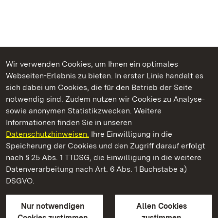
Wir verwenden Cookies, um Ihnen ein optimales
Webseiten-Erlebnis zu bieten. In erster Linie handelt es
Kommen. Staunen. Genießen.
sich dabei um Cookies, die für den Betrieb der Seite
notwendig sind. Zudem nutzen wir Cookies zu Analyse-
sowie anonymen Statistikzwecken. Weitere
Informationen finden Sie in unseren
Datenschutzhinweisen.
Ihre Einwilligung in die
Staatliche Schlösser und Gärten Baden‑Württemberg
Speicherung der Cookies und den Zugriff darauf erfolgt
nach § 25 Abs. 1 TTDSG, die Einwilligung in die weitere
Staatliche Schlösser und Gärten Baden-Württemberg
Datenverarbeitung nach Art. 6 Abs. 1 Buchstabe a)
DSGVO.
Kontakt
FAQ
Impressum
Datenschutz
Gebärdensprache
Leichte Sprache
Erklärung zur Barrierefreiheit
Nur notwendigen
Allen Cookies
BITV-konform (geprüfte Seiten)
Cookies zustimmen
zustimmen