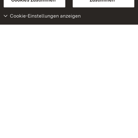
Cookie-Einstellungen anzeigen
Weiteres
Portal
Monumente
Besuchen Sie uns auf
Facebook
Besuchen Sie uns auf
Instagram
Besuchen Sie uns auf
Youtube
Lernen Sie unsere Apps
kennen
Google Play Store
App Store für iPhone