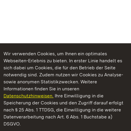
Wir verwenden Cookies, um Ihnen ein optimales
Webseiten-Erlebnis zu bieten. In erster Linie handelt es
Kommen. Staunen. Genießen.
sich dabei um Cookies, die für den Betrieb der Seite
notwendig sind. Zudem nutzen wir Cookies zu Analyse-
sowie anonymen Statistikzwecken. Weitere
Informationen finden Sie in unseren
Datenschutzhinweisen.
Ihre Einwilligung in die
Staatliche Schlösser und Gärten Baden‑Württemberg
Speicherung der Cookies und den Zugriff darauf erfolgt
nach § 25 Abs. 1 TTDSG, die Einwilligung in die weitere
Staatliche Schlösser und Gärten Baden-Württemberg
Datenverarbeitung nach Art. 6 Abs. 1 Buchstabe a)
DSGVO.
Kontakt
FAQ
Impressum
Datenschutz