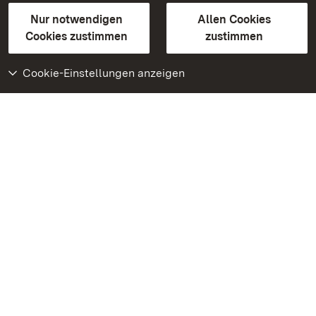
Gebärdensprache
Leichte Sprache
Erklärung zur Barrierefreiheit
Nur notwendigen
Allen Cookies
BITV-konform (geprüfte Seiten)
Cookies zustimmen
zustimmen
Cookie-Einstellungen anzeigen
Weiteres
Portal
Monumente
Besuchen Sie uns auf
Facebook
Besuchen Sie uns auf
Instagram
Besuchen Sie uns auf
Youtube
Lernen Sie unsere Apps
kennen
Google Play Store
App Store für iPhone