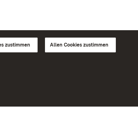
es zustimmen
Allen Cookies zustimmen
d Gärten
Weiteres
Portal
Monumente
Besuchen Sie uns auf Facebook
Besuchen Sie uns auf Instagram
Besuchen Sie uns auf Youtube