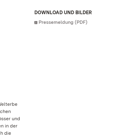
DOWNLOAD UND BILDER
Pressemeldung (PDF)
Welterbe
ichen
össer und
n in der
h die