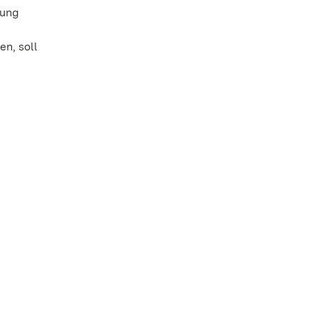
lung
n, soll