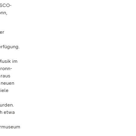
ESCO-
onn,
er
erfügung.
Musik im
bronn-
araus
 neuen
iele
wurden.
ch etwa
termuseum