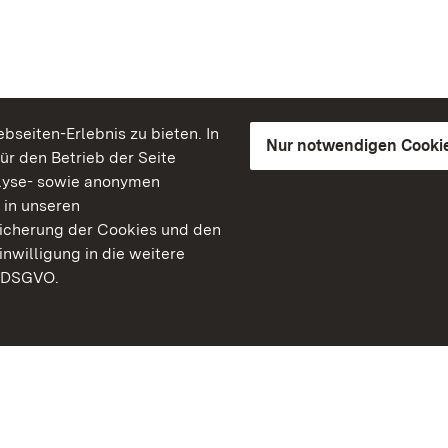
seiten-Erlebnis zu bieten. In
Nur notwendigen Cooki
für den Betrieb der Seite
lyse- sowie anonymen
 in unseren
peicherung der Cookies und den
inwilligung in die weitere
) DSGVO.
Staatliche Schlösser un
Baden-Württemberg
Kontakt
FAQ
Impressum
Datenschutz