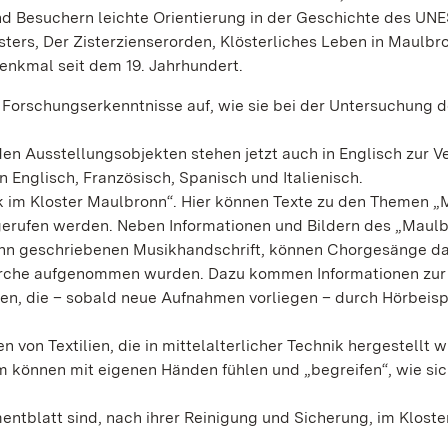
nd Besuchern leichte Orientierung in der Geschichte des UN
ers, Der Zisterzienserorden, Klösterliches Leben in Maulbr
enkmal seit dem 19. Jahrhundert.
 Forschungserkenntnisse auf, wie sie bei der Untersuchung d
den Ausstellungsobjekten stehen jetzt auch in Englisch zur V
 Englisch, Französisch, Spanisch und Italienisch.
 im Kloster Maulbronn“. Hier können Texte zu den Themen „
bgerufen werden. Neben Informationen und Bildern des „Maul
ronn geschriebenen Musikhandschrift, können Chorgesänge d
kirche aufgenommen wurden. Dazu kommen Informationen zur
n, die – sobald neue Aufnahmen vorliegen – durch Hörbeisp
 von Textilien, die in mittelalterlicher Technik hergestellt 
 können mit eigenen Händen fühlen und „begreifen“, wie si
ntblatt sind, nach ihrer Reinigung und Sicherung, im Klos