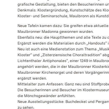
grafische Gestaltung, bieten den Besucherinnen u
Denkmals: Klostergründung, Kunstschätze des Klost
Kloster- und Seminarschule, Maulbronn als Kunstd
Neue Tafeln kamen dazu: Sie greifen etwa aktuelle
Maulbronner Madonna gewonnen wurden.
Ebenfalls neu: die Hauptthemen und alle Texte zu 
Ergänzt werden die Materialien durch „Handouts“ in
Neu ist auch eine Medienstation zum Thema „Musik
Kloster“ und „Zisterziensische Choraltradition“ a
Lichtenthaler Antiphonales“, einer 1249 in Maulb
angehört werden, die in der Maulbronner Kloster
Maulbronner Kirchenorgel und deren Vorgängerinne
ergänzt werden.
Mittelalter zum Anfassen: Ganz neu sind Stoffproben
Die Besucherinnen und Besucher im Klostermuseum
die Mönchsgewänder anfühlten.
Neue Ausstellungsstücke: Buchdeckel und Pergame
zu sehen.