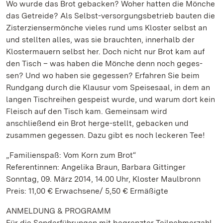
Wo wurde das Brot gebacken? Woher hatten die Mönche
das Getreide? Als Selbst-versorgungsbetrieb bauten die
Zisterziensermönche vieles rund ums Kloster selbst an
und stellten alles, was sie brauchten, innerhalb der
Klostermauern selbst her. Doch nicht nur Brot kam auf
den Tisch – was haben die Mönche denn noch geges-
sen? Und wo haben sie gegessen? Erfahren Sie beim
Rundgang durch die Klausur vom Speisesaal, in dem an
langen Tischreihen gespeist wurde, und warum dort kein
Fleisch auf den Tisch kam. Gemeinsam wird
anschließend ein Brot herge-stellt, gebacken und
zusammen gegessen. Dazu gibt es noch leckeren Tee!
„Familienspaß: Vom Korn zum Brot“
Referentinnen: Angelika Braun, Barbara Gittinger
Sonntag, 09. März 2014, 14.00 Uhr, Kloster Maulbronn
Preis: 11,00 € Erwachsene/ 5,50 € Ermäßigte
ANMELDUNG & PROGRAMM
Für die Sonderführungen mit begrenzter Teilnehmerzahl