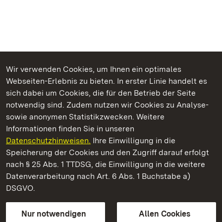
Wir verwenden Cookies, um Ihnen ein optimales
Webseiten-Erlebnis zu bieten. In erster Linie handelt es
Kommen. Staunen. Genießen.
sich dabei um Cookies, die für den Betrieb der Seite
notwendig sind. Zudem nutzen wir Cookies zu Analyse-
sowie anonymen Statistikzwecken. Weitere
Informationen finden Sie in unseren
Datenschutzhinweisen.
Ihre Einwilligung in die
Staatliche Schlösser und Gärten Baden‑Württemberg
Speicherung der Cookies und den Zugriff darauf erfolgt
nach § 25 Abs. 1 TTDSG, die Einwilligung in die weitere
Staatliche Schlösser und Gärten Baden-Württemberg
Datenverarbeitung nach Art. 6 Abs. 1 Buchstabe a)
DSGVO.
Kontakt
FAQ
Impressum
Datenschutz
Gebärdensprache
Leichte Sprache
Erklärung zur Barrierefreiheit
Nur notwendigen
Allen Cookies