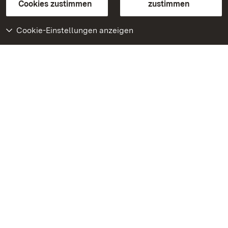
BITV-konform (geprüfte Seiten)
Cookies zustimmen
zustimmen
Cookie-Einstellungen anzeigen
Weiteres
Portal
Monumente
Besuchen Sie uns auf
Facebook
Besuchen Sie uns auf
Instagram
Besuchen Sie uns auf
Youtube
Lernen Sie unsere Apps
kennen
Google Play Store
App Store für iPhone