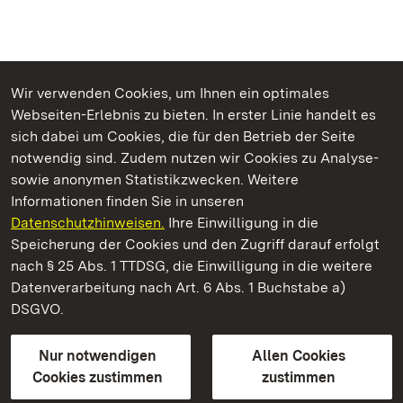
Wir verwenden Cookies, um Ihnen ein optimales
Webseiten-Erlebnis zu bieten. In erster Linie handelt es
Kommen. Staunen. Genießen.
sich dabei um Cookies, die für den Betrieb der Seite
notwendig sind. Zudem nutzen wir Cookies zu Analyse-
sowie anonymen Statistikzwecken. Weitere
Informationen finden Sie in unseren
Datenschutzhinweisen.
Ihre Einwilligung in die
Staatliche Schlösser und Gärten Baden‑Württemberg
Speicherung der Cookies und den Zugriff darauf erfolgt
nach § 25 Abs. 1 TTDSG, die Einwilligung in die weitere
Staatliche Schlösser und Gärten Baden-Württemberg
Datenverarbeitung nach Art. 6 Abs. 1 Buchstabe a)
DSGVO.
Kontakt
FAQ
Impressum
Datenschutz
Gebärdensprache
Leichte Sprache
Erklärung zur Barrierefreiheit
Nur notwendigen
Allen Cookies
BITV-konform (geprüfte Seiten)
Cookies zustimmen
zustimmen