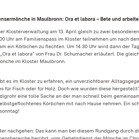
ensermönche in Maulbronn: Ora et labora – Bete und arbeite
er Klosterverwaltung am 13. April gleich zu zwei besonderen
.00 Uhr am Familienspass im Kloster teilnehmen um nach de
 ein Körbchen zu flechten. Um 14.30 Uhr wird dann der Ta
Ora et labora“ von Frau Dr. Schumacher erläutert. Die glei
mönche im Kloster Maulbronn.
bt es im Kloster zu erfahren, ein unverzichtbarer Alltagsge
 es für Fisch oder für Holz. Doch wie wurden diese hergestellt
eddigrohr eine tolle Sache an der man schnell beim gemeinsa
n selbstgeflochtenes Körbchen mit nach Hause nehmen. Ein sc
sonntag!
ster nachgehen: Das kann man bei diesem Rundgang durch d
bensbereiche berührt: vom Gebetsdienst der Mönche im Cho