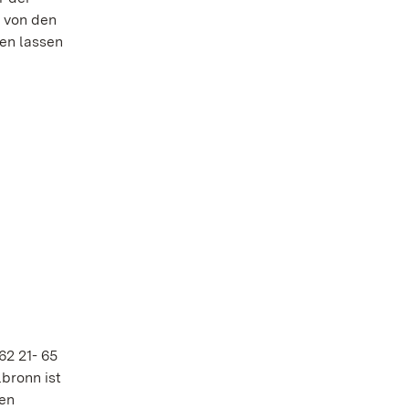
t von den
en lassen
62 21- 65
bronn ist
hen