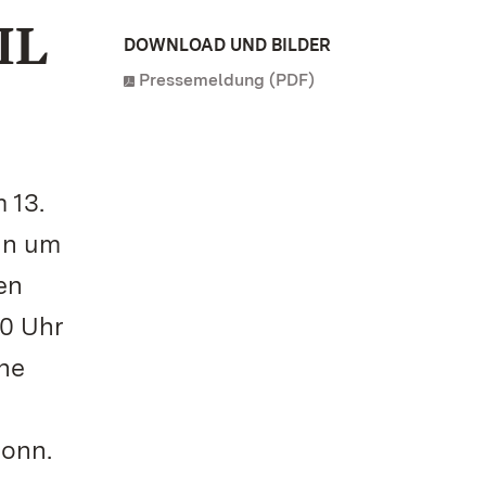
IL
DOWNLOAD UND BILDER
Pressemeldung (PDF)
 13.
in um
en
30 Uhr
he
ronn.