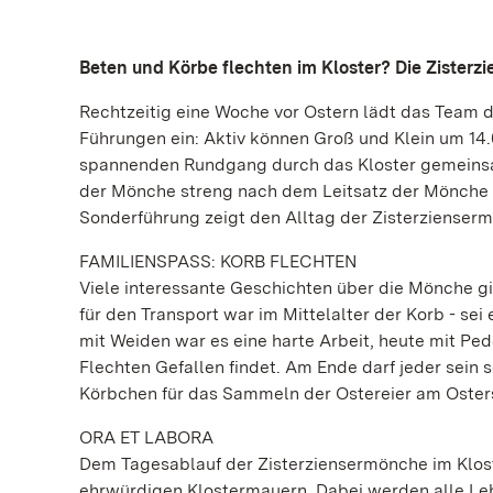
Beten und Körbe flechten im Kloster? Die Zisterzi
Rechtzeitig eine Woche vor Ostern lädt das Team d
Führungen ein: Aktiv können Groß und Klein um 14
spannenden Rundgang durch das Kloster gemeinsam
der Mönche streng nach dem Leitsatz der Mönche „
Sonderführung zeigt den Alltag der Zisterzienser
FAMILIENSPASS: KORB FLECHTEN
Viele interessante Geschichten über die Mönche gi
für den Transport war im Mittelalter der Korb - sei
mit Weiden war es eine harte Arbeit, heute mit P
Flechten Gefallen findet. Am Ende darf jeder sei
Körbchen für das Sammeln der Ostereier am Oster
ORA ET LABORA
Dem Tagesablauf der Zisterziensermönche im Klo
ehrwürdigen Klostermauern. Dabei werden alle Le