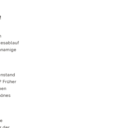
!
m
gesablauf
chnamige
genstand
? Früher
men
hönes
ie
r der