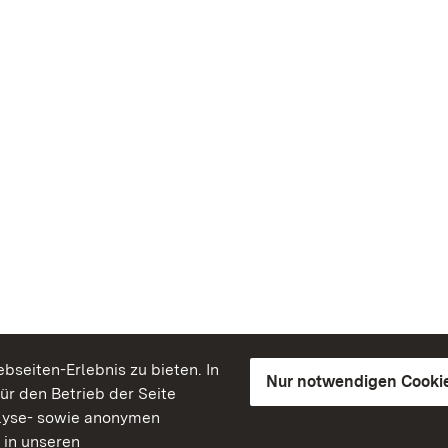
seiten-Erlebnis zu bieten. In
Nur notwendigen Cooki
für den Betrieb der Seite
lyse- sowie anonymen
 in unseren