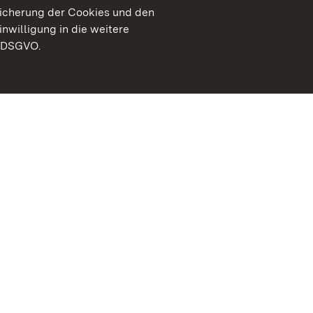
peicherung der Cookies und den
inwilligung in die weitere
) DSGVO.
Staatliche Schlösser un
Baden-Württemberg
Kontakt
FAQ
Impressum
Datenschutz
Gebärdensprache
Leichte Sprache
Erklärung zur Barrierefre
BITV-konform (geprüfte S