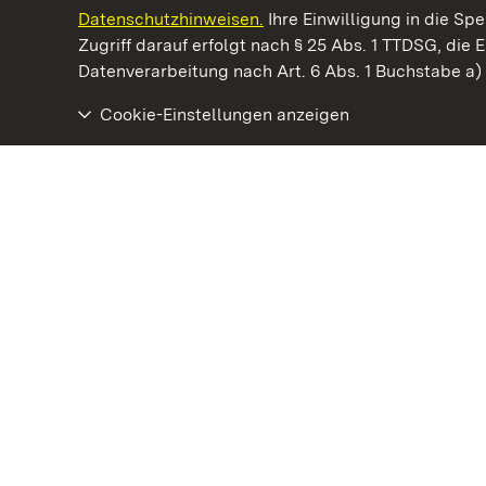
Datenschutzhinweisen.
Ihre Einwilligung in die S
Kommen. Staunen. Genießen.
Zugriff darauf erfolgt nach § 25 Abs. 1 TTDSG, die E
Datenverarbeitung nach Art. 6 Abs. 1 Buchstabe a
Cookie-Einstellungen anzeigen
Staatliche Schlösser und Gärten Baden‑Württemberg