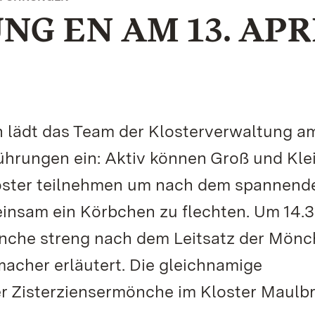
G EN AM 13. APR
 lädt das Team der Klosterverwaltung am
Führungen ein: Aktiv können Groß und Kle
loster teilnehmen um nach dem spannend
insam ein Körbchen zu flechten. Um 14.
önche streng nach dem Leitsatz der Mönc
macher erläutert. Die gleichnamige
er Zisterziensermönche im Kloster Maulb