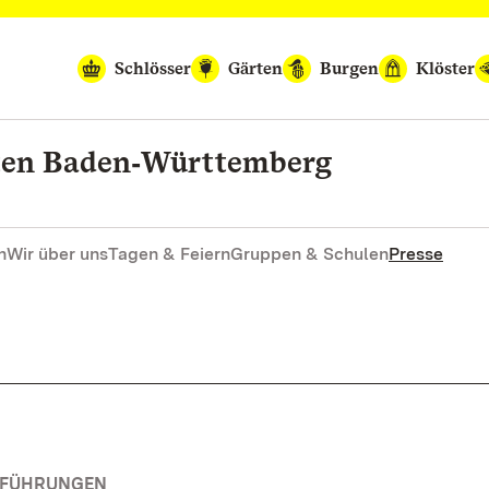
Schlösser
Gärten
Burgen
Klöster
rten Baden‑Württemberg
n
Wir über uns
Tagen & Feiern
Gruppen & Schulen
Presse
RFÜHRUNGEN