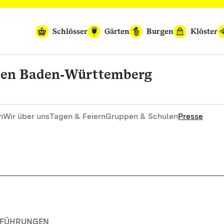
Schlösser
Gärten
Burgen
Klöster
rten Baden‑Württemberg
n
Wir über uns
Tagen & Feiern
Gruppen & Schulen
Presse
RFÜHRUNGEN