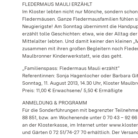
FLEDERMAUS MAULI ERZÄHLT
Im Kloster lebten nicht nur Mönche, sondern schon
Fledermäusen. Ganze Fledermausfamilien fühlen sic
Neugierigste! Am Sonntag übernimmt die Handpupp
erzählt tolle Geschichten: etwa, wie der Alltag d
Mittelalter lebten. Und damit keiner den kleinen „
zusammen mit ihren großen Begleitern noch Fleder
Maulbronner Kinderwerkstatt, wie das geht.
„Familienspass: Fledermaus Mauli erzählt“
Referentinnen: Sonja Hagenlocher oder Barbara Git
Sonntag, 11. August 2013, 14.30 Uhr, Kloster Maulb
Preis: 11,00 € Erwachsene/ 5,50 € Ermäßigte
ANMELDUNG & PROGRAMM
Für die Sonderführungen mit begrenzter Teilnehmerz
88 851, bzw. am Wochenende unter 0 70 43 – 92 66
an der Klosterkasse, im Internet unter www.kloste
und Gärten 0 72 51/74-27 70 erhältlich. Der Versan