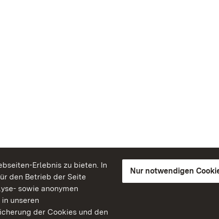
seiten-Erlebnis zu bieten. In
Nur notwendigen Cooki
für den Betrieb der Seite
lyse- sowie anonymen
 in unseren
peicherung der Cookies und den