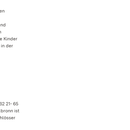
len
und
m
ie Kinder
in der
62 21- 65
bronn ist
chlösser