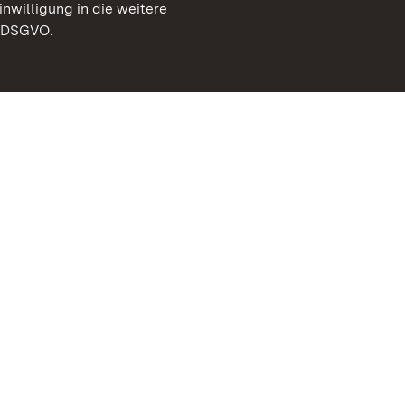
inwilligung in die weitere
) DSGVO.
Staatliche Schlösser un
Baden-Württemberg
Kontakt
FAQ
Impressum
Datenschutz
Gebärdensprache
Leichte Sprache
Erklärung zur Barrierefre
BITV-konform (geprüfte S