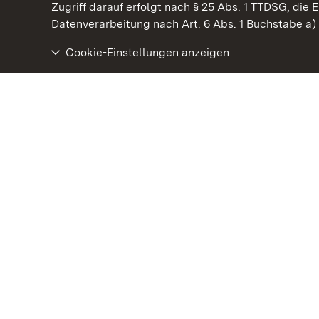
Kommen. Staunen. Genießen.
Zugriff darauf erfolgt nach § 25 Abs. 1 TTDSG, die E
Datenverarbeitung nach Art. 6 Abs. 1 Buchstabe a
Cookie-Einstellungen anzeigen
Staatliche Schlösser und Gärten Baden‑Württemberg