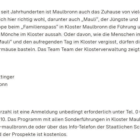
 seit Jahrhunderten ist Maulbronn auch das Zuhause von vie
h hier richtig wohl, darunter auch „Mauli“, der Jüngste und
e beim „Familienspass“ in Kloster Maulbronn die Führung 
er Mönche im Kloster aussah. Oder davon, wie die Menschen i
Mauli“ und den aufregenden Tag im Kloster vergisst, dürfen d
mäuse basteln. Das Team Team der Klosterverwaltung zeigt 
tinger
ronn
ahl ist eine Anmeldung unbedingt erforderlich unter Tel. 0 
 10. Das Programm mit allen Sonderführungen in Kloster Maul
r-maulbronn.de oder über das Info-Telefon der Staatlichen S
d der Prospekte ist kostenlos.