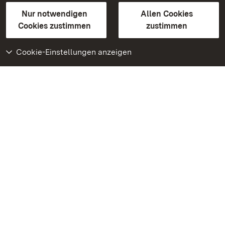
Gebärdensprache
Leichte Sprache
Erklärung zur Barrierefreiheit
Nur notwendigen
Allen Cookies
BITV-konform (geprüfte Seiten)
Cookies zustimmen
zustimmen
Cookie-Einstellungen anzeigen
Weiteres
Portal
Monumente
Besuchen Sie uns auf
Facebook
Besuchen Sie uns auf
Instagram
Besuchen Sie uns auf
Youtube
Lernen Sie unsere Apps
kennen
Google Play Store
App Store für iPhone