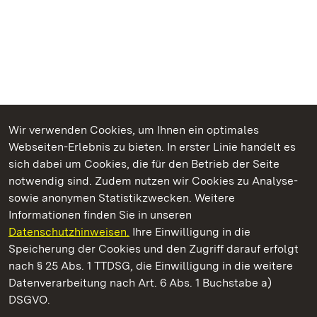
Wir verwenden Cookies, um Ihnen ein optimales
Webseiten-Erlebnis zu bieten. In erster Linie handelt es
Kommen. Staunen. Genießen.
sich dabei um Cookies, die für den Betrieb der Seite
notwendig sind. Zudem nutzen wir Cookies zu Analyse-
sowie anonymen Statistikzwecken. Weitere
Informationen finden Sie in unseren
Datenschutzhinweisen.
Ihre Einwilligung in die
Staatliche Schlösser und Gärten Baden‑Württemberg
Speicherung der Cookies und den Zugriff darauf erfolgt
nach § 25 Abs. 1 TTDSG, die Einwilligung in die weitere
Staatliche Schlösser und Gärten Baden-Württemberg
Datenverarbeitung nach Art. 6 Abs. 1 Buchstabe a)
DSGVO.
Kontakt
FAQ
Impressum
Datenschutz