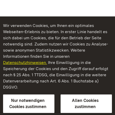
Wir verwenden Cookies, um Ihnen ein optimales
Webseiten-Erlebnis zu bieten. In erster Linie handelt es
Kommen. Staunen. Genießen.
sich dabei um Cookies, die für den Betrieb der Seite
notwendig sind. Zudem nutzen wir Cookies zu Analyse-
sowie anonymen Statistikzwecken. Weitere
Informationen finden Sie in unseren
Datenschutzhinweisen.
Ihre Einwilligung in die
Staatliche Schlösser und Gärten Baden‑Württemberg
Speicherung der Cookies und den Zugriff darauf erfolgt
nach § 25 Abs. 1 TTDSG, die Einwilligung in die weitere
Staatliche Schlösser und Gärten Baden-Württemberg
Datenverarbeitung nach Art. 6 Abs. 1 Buchstabe a)
DSGVO.
Kontakt
FAQ
Impressum
Datenschutz
Gebärdensprache
Leichte Sprache
Erklärung zur Barrierefreiheit
Nur notwendigen
Allen Cookies
BITV-konform (geprüfte Seiten)
Cookies zustimmen
zustimmen