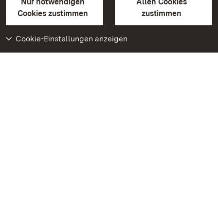
Erklärung zur Barrierefreiheit
Nur notwendigen
Allen Cookies
BITV-konform (geprüfte Seiten)
Cookies zustimmen
zustimmen
Cookie-Einstellungen anzeigen
Weiteres
Portal
Monumente
Besuchen Sie uns auf
Facebook
Besuchen Sie uns auf
Instagram
Besuchen Sie uns auf
Youtube
Lernen Sie unsere Apps
kennen
Google Play Store
App Store für iPhone