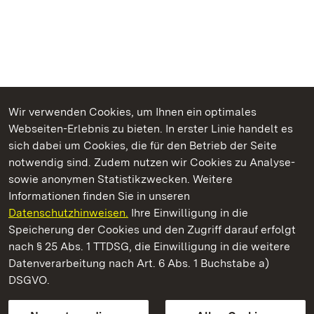
Wir verwenden Cookies, um Ihnen ein optimales
Webseiten-Erlebnis zu bieten. In erster Linie handelt es
Kommen. Staunen. Genießen.
sich dabei um Cookies, die für den Betrieb der Seite
notwendig sind. Zudem nutzen wir Cookies zu Analyse-
sowie anonymen Statistikzwecken. Weitere
Informationen finden Sie in unseren
Datenschutzhinweisen.
Ihre Einwilligung in die
Staatliche Schlösser und Gärten Baden‑Württemberg
Speicherung der Cookies und den Zugriff darauf erfolgt
nach § 25 Abs. 1 TTDSG, die Einwilligung in die weitere
Staatliche Schlösser und Gärten Baden-Württemberg
Datenverarbeitung nach Art. 6 Abs. 1 Buchstabe a)
DSGVO.
Kontakt
FAQ
Impressum
Datenschutz
Gebärdensprache
Leichte Sprache