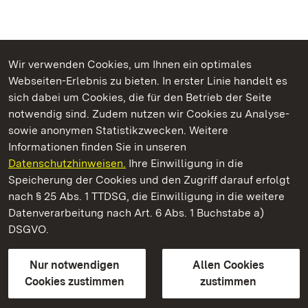
Wir verwenden Cookies, um Ihnen ein optimales
Webseiten-Erlebnis zu bieten. In erster Linie handelt es
Kommen. Staunen. Genießen.
sich dabei um Cookies, die für den Betrieb der Seite
notwendig sind. Zudem nutzen wir Cookies zu Analyse-
sowie anonymen Statistikzwecken. Weitere
Informationen finden Sie in unseren
Datenschutzhinweisen.
Ihre Einwilligung in die
Staatliche Schlösser und Gärten Baden‑Württemberg
Speicherung der Cookies und den Zugriff darauf erfolgt
nach § 25 Abs. 1 TTDSG, die Einwilligung in die weitere
Staatliche Schlösser und Gärten Baden-Württemberg
Datenverarbeitung nach Art. 6 Abs. 1 Buchstabe a)
DSGVO.
Kontakt
FAQ
Impressum
Datenschutz
Gebärdensprache
Leichte Sprache
Erklärung zur Barrierefreiheit
Nur notwendigen
Allen Cookies
BITV-konform (geprüfte Seiten)
Cookies zustimmen
zustimmen