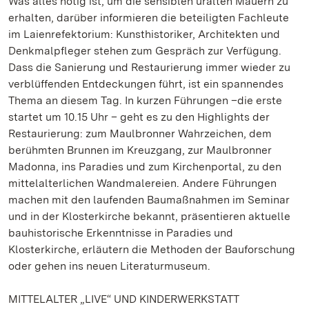
Was alles nötig ist, um die sensiblen uralten Mauern zu
erhalten, darüber informieren die beteiligten Fachleute
im Laienrefektorium: Kunsthistoriker, Architekten und
Denkmalpfleger stehen zum Gespräch zur Verfügung.
Dass die Sanierung und Restaurierung immer wieder zu
verblüffenden Entdeckungen führt, ist ein spannendes
Thema an diesem Tag. In kurzen Führungen –die erste
startet um 10.15 Uhr – geht es zu den Highlights der
Restaurierung: zum Maulbronner Wahrzeichen, dem
berühmten Brunnen im Kreuzgang, zur Maulbronner
Madonna, ins Paradies und zum Kirchenportal, zu den
mittelalterlichen Wandmalereien. Andere Führungen
machen mit den laufenden Baumaßnahmen im Seminar
und in der Klosterkirche bekannt, präsentieren aktuelle
bauhistorische Erkenntnisse in Paradies und
Klosterkirche, erläutern die Methoden der Bauforschung
oder gehen ins neuen Literaturmuseum.
MITTELALTER „LIVE“ UND KINDERWERKSTATT