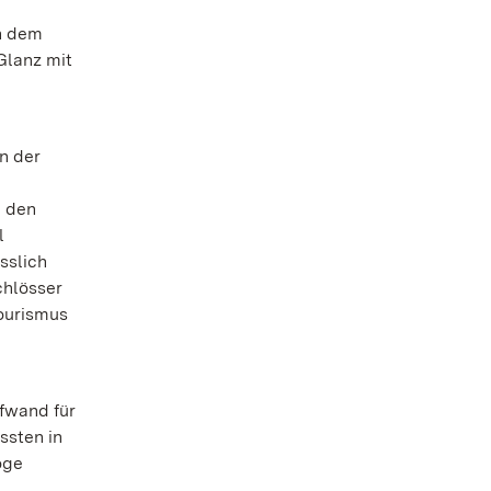
h dem
Glanz mit
n der
d den
l
sslich
chlösser
ourismus
fwand für
ssten in
öge