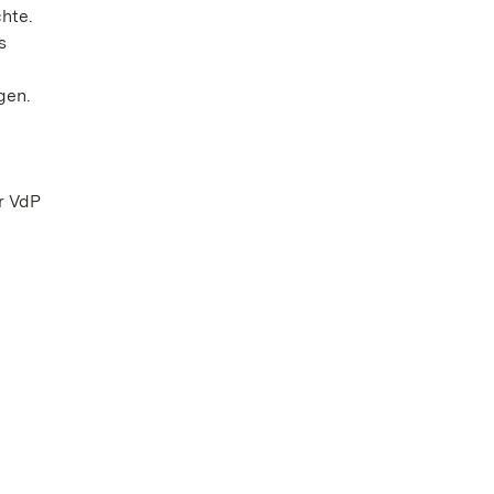
hte.
s
gen.
r VdP