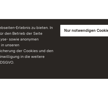
seiten-Erlebnis zu bieten. In
Nur notwendigen Cooki
für den Betrieb der Seite
lyse- sowie anonymen
 in unseren
peicherung der Cookies und den
inwilligung in die weitere
) DSGVO.
Staatliche Schlösser un
Baden-Württemberg
Kontakt
FAQ
Impressum
Datenschutz
Gebärdensprache