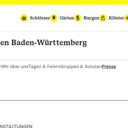
Schlösser
Gärten
Burgen
Klöster
rten Baden‑Württemberg
n
Wir über uns
Tagen & Feiern
Gruppen & Schulen
Presse
ANSTALTUNGEN