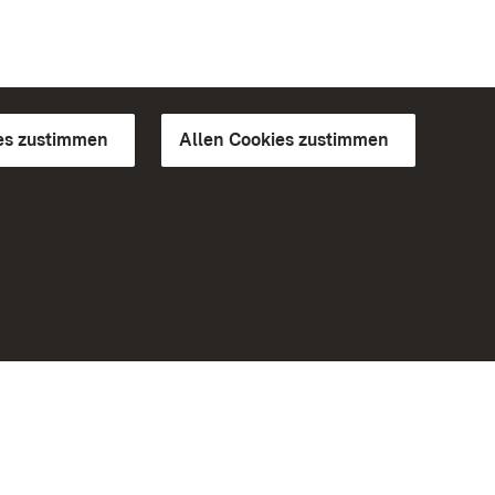
es zustimmen
Allen Cookies zustimmen
d Gärten
Weiteres
Portal
Monumente
Besuchen Sie uns auf Facebook
Besuchen Sie uns auf Instagram
Besuchen Sie uns auf Youtube