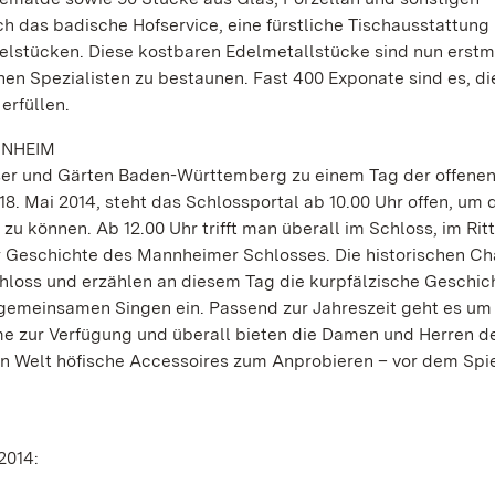
 das badische Hofservice, eine fürstliche Tischausstattung 
nzelstücken. Diese kostbaren Edelmetallstücke sind nun erstm
en Spezialisten zu bestaunen. Fast 400 Exponate sind es, di
erfüllen.
NNHEIM
ser und Gärten Baden-Württemberg zu einem Tag der offenen 
 Mai 2014, steht das Schlossportal ab 10.00 Uhr offen, um 
 können. Ab 12.00 Uhr trifft man überall im Schloss, im Rit
r Geschichte des Mannheimer Schlosses. Die historischen Ch
loss und erzählen an diesem Tag die kurpfälzische Geschic
 gemeinsamen Singen ein. Passend zur Jahreszeit geht es um
üme zur Verfügung und überall bieten die Damen und Herren d
n Welt höfische Accessoires zum Anprobieren – vor dem Spi
2014: