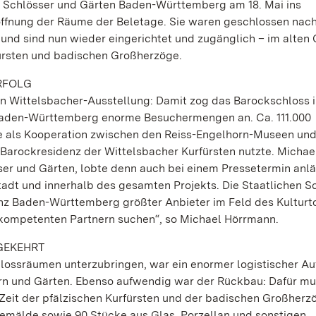
en Schlösser und Gärten Baden-Württemberg am 18. Mai ins
öffnung der Räume der Beletage. Sie waren geschlossen nac
und sind nun wieder eingerichtet und zugänglich – im alten 
fürsten und badischen Großherzöge.
RFOLG
n Wittelsbacher-Ausstellung: Damit zog das Barockschloss i
 Baden-Württemberg enorme Besuchermengen an. Ca. 111.000
ie als Kooperation zwischen den Reiss-Engelhorn-Museen un
 Barockresidenz der Wittelsbacher Kurfürsten nutzte. Michae
er und Gärten, lobte denn auch bei einem Pressetermin anlä
tadt und innerhalb des gesamten Projekts. Die Staatlichen S
anz Baden-Württemberg größter Anbieter im Feld des Kulturt
 kompetenten Partnern suchen“, so Michael Hörrmann.
KGEKEHRT
lossräumen unterzubringen, war ein enormer logistischer Au
ern und Gärten. Ebenso aufwendig war der Rückbau: Dafür mu
 Zeit der pfälzischen Kurfürsten und der badischen Großherz
Gemälde sowie 90 Stücke aus Glas, Porzellan und sonstigen