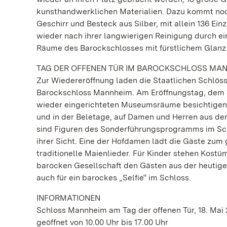
kunsthandwerklichen Materialien. Dazu kommt noch
Geschirr und Besteck aus Silber, mit allein 136 Ei
wieder nach ihrer langwierigen Reinigung durch ein
Räume des Barockschlosses mit fürstlichem Glanz 
TAG DER OFFENEN TÜR IM BAROCKSCHLOSS MA
Zur Wiedereröffnung laden die Staatlichen Schlös
Barockschloss Mannheim. Am Eröffnungstag, dem 18.
wieder eingerichteten Museumsräume besichtigen zu
und in der Beletage, auf Damen und Herren aus de
sind Figuren des Sonderführungsprogramms im Sch
ihrer Sicht. Eine der Hofdamen lädt die Gäste zum
traditionelle Maienlieder. Für Kinder stehen Kost
barocken Gesellschaft den Gästen aus der heutige
auch für ein barockes „Selfie“ im Schloss.
INFORMATIONEN
Schloss Mannheim am Tag der offenen Tür, 18. Mai 
geöffnet von 10.00 Uhr bis 17.00 Uhr