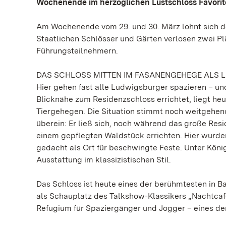
Wochenende im herzoglichen Lustschloss Favorite
Am Wochenende vom 29. und 30. März lohnt sich d
Staatlichen Schlösser und Gärten verlosen zwei Pl
Führungsteilnehmern.
DAS SCHLOSS MITTEN IM FASANENGEHEGE ALS L
Hier gehen fast alle Ludwigsburger spazieren – un
Blicknähe zum Residenzschloss errichtet, liegt he
Tiergehegen. Die Situation stimmt noch weitgehen
überein: Er ließ sich, noch während das große Res
einem gepflegten Waldstück errichten. Hier wurde
gedacht als Ort für beschwingte Feste. Unter König
Ausstattung im klassizistischen Stil.
Das Schloss ist heute eines der berühmtesten in 
als Schauplatz des Talkshow-Klassikers „Nachtcaf
Refugium für Spaziergänger und Jogger – eines der