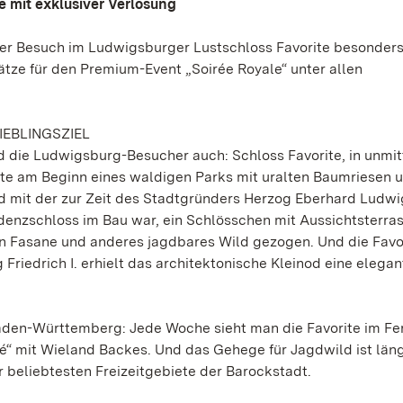
 mit exklusiver Verlosung
er Besuch im Ludwigsburger Lustschloss Favorite besonders
ätze für den Premium-Event „Soirée Royale“ unter allen
IEBLINGSZIEL
d die Ludwigsburg-Besucher auch: Schloss Favorite, in unmit
ute am Beginn eines waldigen Parks mit uralten Baumriesen 
d mit der zur Zeit des Stadtgründers Herzog Eberhard Ludwi
idenzschloss im Bau war, ein Schlösschen mit Aussichtsterras
n Fasane und anderes jagdbares Wild gezogen. Und die Favo
 Friedrich I. erhielt das architektonische Kleinod eine elega
Baden-Württemberg: Jede Woche sieht man die Favorite im Fe
é“ mit Wieland Backes. Und das Gehege für Jagdwild ist län
 beliebtesten Freizeitgebiete der Barockstadt.