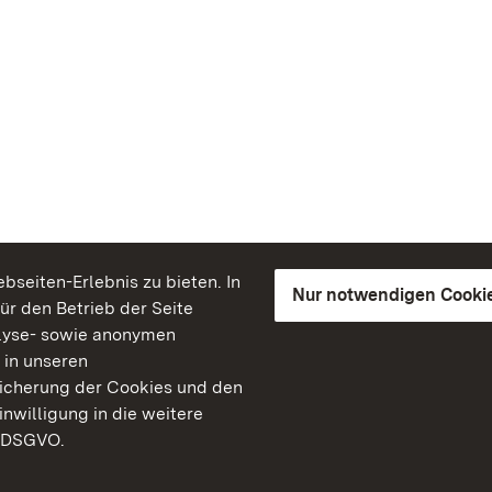
seiten-Erlebnis zu bieten. In
Nur notwendigen Cooki
für den Betrieb der Seite
lyse- sowie anonymen
 in unseren
peicherung der Cookies und den
inwilligung in die weitere
) DSGVO.
Staatliche Schlösser un