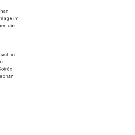
phan
anlage im
ben die
e
sich in
en
Soirée
tephan