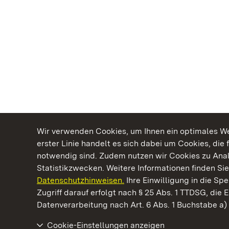
Wir verwenden Cookies, um Ihnen ein optimales Web
erster Linie handelt es sich dabei um Cookies, die 
notwendig sind. Zudem nutzen wir Cookies zu Ana
Statistikzwecken. Weitere Informationen finden Sie
Datenschutzhinweisen.
Ihre Einwilligung in die S
Kommen. Staunen. Genießen.
Zugriff darauf erfolgt nach § 25 Abs. 1 TTDSG, die E
Datenverarbeitung nach Art. 6 Abs. 1 Buchstabe a
Cookie-Einstellungen anzeigen