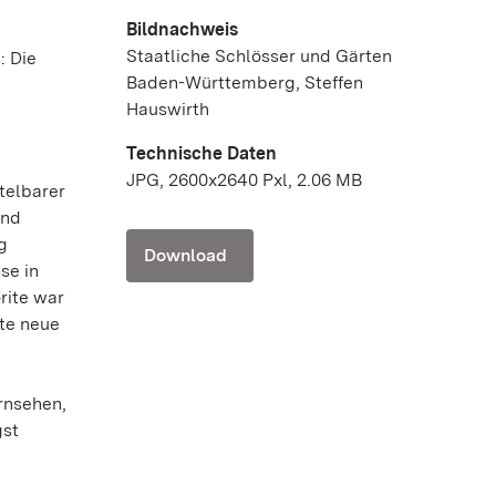
Bildnachweis
Staatliche Schlösser und Gärten
: Die
Baden-Württemberg, Steffen
Hauswirth
Technische Daten
JPG, 2600x2640 Pxl, 2.06 MB
telbarer
und
g
Download
se in
rite war
nte neue
rnsehen,
gst