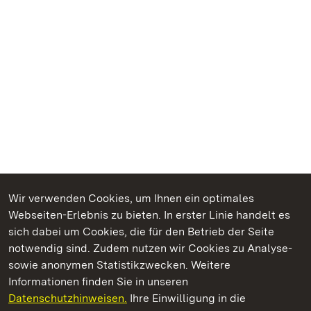
Wir verwenden Cookies, um Ihnen ein optimales
Webseiten-Erlebnis zu bieten. In erster Linie handelt es
Kommen. Staunen. Genießen.
sich dabei um Cookies, die für den Betrieb der Seite
notwendig sind. Zudem nutzen wir Cookies zu Analyse-
sowie anonymen Statistikzwecken. Weitere
Informationen finden Sie in unseren
Datenschutzhinweisen.
Ihre Einwilligung in die
Staatliche Schlösser und Gärten Baden‑Württemberg