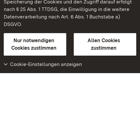
Speicherung der Cookies und den Zugriff darauf erfolgt
nach § 25 Abs. 1 TTDSG, die Einwilligung in die weitere
Staatliche Schlösser und Gärten Baden-Württemberg
Datenverarbeitung nach Art. 6 Abs. 1 Buchstabe a)
DSGVO.
Kontakt
FAQ
Impressum
Datenschutz
Gebärdensprache
Leichte Sprache
Erklärung zur Barrierefreiheit
Nur notwendigen
Allen Cookies
BITV-konform (geprüfte Seiten)
Cookies zustimmen
zustimmen
Cookie-Einstellungen anzeigen
Weiteres
Portal
Monumente
Besuchen Sie uns auf
Facebook
Besuchen Sie uns auf
Instagram
Besuchen Sie uns auf
Youtube
Lernen Sie unsere Apps
kennen