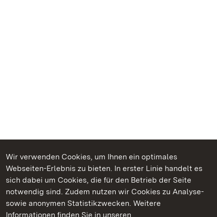
Wir verwenden Cookies, um Ihnen ein optimales
Webseiten-Erlebnis zu bieten. In erster Linie handelt es
Kommen. Staunen. Genießen.
sich dabei um Cookies, die für den Betrieb der Seite
notwendig sind. Zudem nutzen wir Cookies zu Analyse-
sowie anonymen Statistikzwecken. Weitere
Informationen finden Sie in unseren