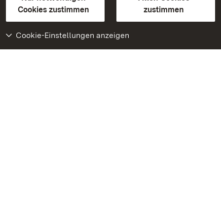
BITV-konform (geprüfte Seiten)
Cookies zustimmen
zustimmen
Cookie-Einstellungen anzeigen
Weiteres
Portal
Monumente
Besuchen Sie uns auf
Facebook
Besuchen Sie uns auf
Instagram
Besuchen Sie uns auf
Youtube
Lernen Sie unsere Apps
kennen
Google Play Store
App Store für iPhone