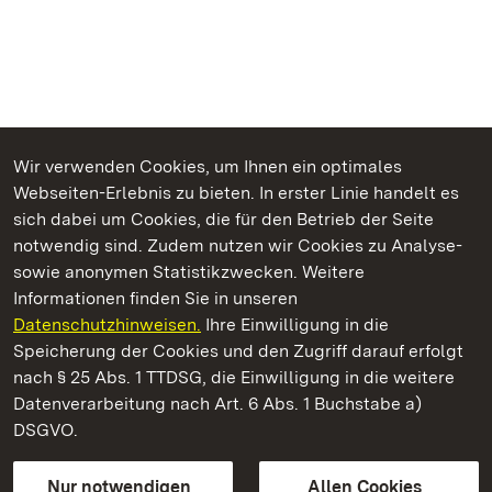
Wir verwenden Cookies, um Ihnen ein optimales
Webseiten-Erlebnis zu bieten. In erster Linie handelt es
Kommen. Staunen. Genießen.
sich dabei um Cookies, die für den Betrieb der Seite
notwendig sind. Zudem nutzen wir Cookies zu Analyse-
sowie anonymen Statistikzwecken. Weitere
Informationen finden Sie in unseren
Datenschutzhinweisen.
Ihre Einwilligung in die
Staatliche Schlösser und Gärten Baden‑Württemberg
Speicherung der Cookies und den Zugriff darauf erfolgt
nach § 25 Abs. 1 TTDSG, die Einwilligung in die weitere
Staatliche Schlösser und Gärten Baden-Württemberg
Datenverarbeitung nach Art. 6 Abs. 1 Buchstabe a)
DSGVO.
Kontakt
FAQ
Impressum
Datenschutz
Gebärdensprache
Leichte Sprache
Erklärung zur Barrierefreiheit
Nur notwendigen
Allen Cookies