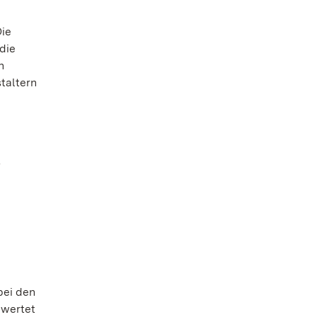
Die
die
n
taltern
s
bei den
ewertet