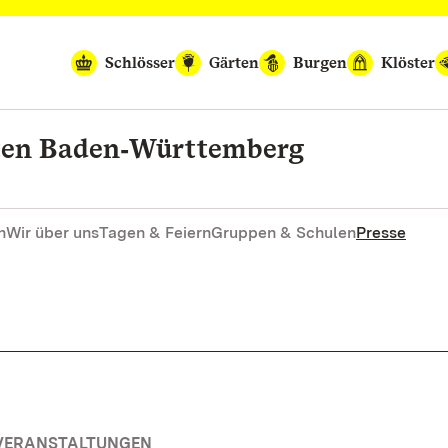
Schlösser
Gärten
Burgen
Klöster
rten Baden‑Württemberg
n
Wir über uns
Tagen & Feiern
Gruppen & Schulen
Presse
 VERANSTALTUNGEN