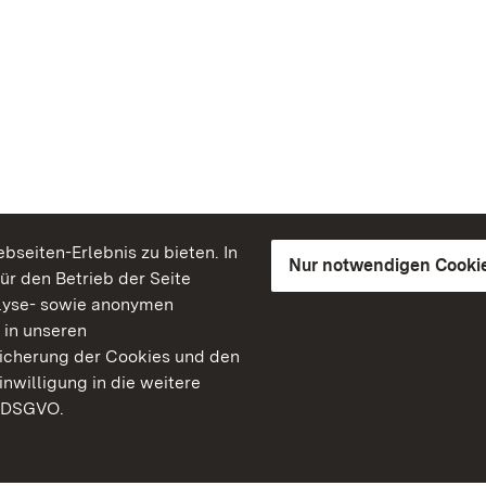
seiten-Erlebnis zu bieten. In
Nur notwendigen Cooki
für den Betrieb der Seite
lyse- sowie anonymen
 in unseren
peicherung der Cookies und den
inwilligung in die weitere
) DSGVO.
Staatliche Schlösser un
Baden-Württemberg