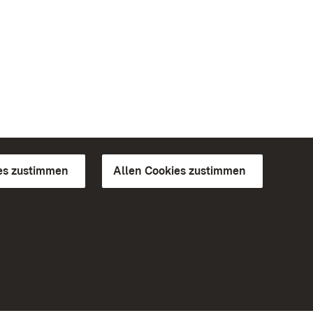
es zustimmen
Allen Cookies zustimmen
d Gärten
Weiteres
Portal