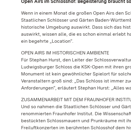
Open Airs im Schlosshof: Begeisterung braucht so
Wenn in einem Monat die großen Open Airs den Schl
Staatlichen Schlösser und Gärten Baden-Württembe
historische Umgebung auswirkt. Dass sich das his
auswirkt, wissen alle, die es schon einmal erlebt 
ein begehrte „Location“.
OPEN AIRS IM HISTORISCHEN AMBIENTE
Für Stephan Hurst, den Leiter der Schlossverwaltun
Ludwigsburger Schloss die KSK-Open mit ihren gro
Monument ist kein gewöhnlicher Spielort für solc
Veranstaltern groß sind: „Das Schloss ist immer zu
Anforderungen“, erläutert Stephan Hurst: „Alles wa
ZUSAMMENARBEIT MIT DEM FRAUNHOFER INSTIT
Und so nahmen die Staatlichen Schlösser und Gär
renommierten Fraunhofer Institut. Die Wissenscha
bestückten Schlossmauern und Prunkräume mit ihre
Freiluftkonzerten im berühmten Schlosshof dem hi