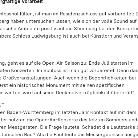
rgfältige Vorarbeit
osshof füllen, ist man im Residenzschloss gut vorbereitet: 
rg haben untersuchen lassen, wie sich der volle Sound auf 
torische Ambiente positiv auf die Stimmung bei den Konzerte
haben: Schloss Ludwigsburg ist auch bei Künstlern und Verans
g, geht es auf die Open-Air-Saison zu: Ende Juli starten im
ßen Konzerten. Im Schloss ist man gut vorbereitet: Denn da
he Großveranstaltungen. Auch wenn die Begehrlichkeiten bei
erst ein historisches Monument mit seinen spezifischen
s wir tun, wird auf seine Denkmalverträglichkeit überprüft“.
UT
ten Baden-Württemberg im letzten Jahr Kontakt auf mit dem
ftler nutzten die Open-Air-Konzerte des letzten Sommers und
n Messgeräten. Die Frage lautete: Schadet die Lautstärke 
storischen Bau? Als die Fachleute die Messergebnisse ausg