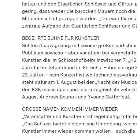
hatten und den Staatlichen Schlösser und Gärten pr
gering, dass weder die barocken Mauern noch die
Mitleidenschaft gezogen werden. „Das war für uns 
zentrale Aufgabe der Staatlichen Schlösser und Gä
BEGEHRTE BÜHNE FÜR KÜNSTLER
Schloss Ludwigsburg mit seinem großen und stimmu
Publikum sowieso – aber vor allem bei Veranstalt
Künstler, die im Schlosshof beim inzwischen 7. „KS
Juli starten Silbermond im Ehrenhof – ihre einzi
29. Juli an – sein Konzert ist weitgehend ausverk
steht dafür am 1. August bei der „Nacht der Musi
den KSK music open und feiern zugleich ihr zehn
August Andreas Bourani und Yvonne Catterfeld.
GROSSE NAMEN KOMMEN IMMER WIEDER
„Veranstalter und Künstler sind regelmäßig total b
„Das Schloss bietet einfach eine Umgebung, wie ma
Künstler immer wieder kommen wollen – auch die 