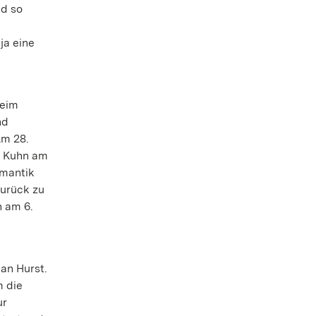
nd so
ja eine
beim
und
Am 28.
s Kuhn am
omantik
zurück zu
 am 6.
an Hurst.
m die
ur