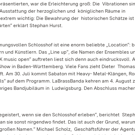
äsentierten, war die Erleichterung groß: Die Vibrationen si
 Ausstattung der herzoglichen und königlichen Räume in
extrem wichtig: Die Bewahrung der historischen Schätze ist 
rten“ erklärt Stephan Hurst.
ngsvollen Schlosshof ist eine enorm beliebte „Location“: 
ern und Künstlern. Das „Line up“, die Namen der Ensembles 
K music open“ auftreten liest sich denn auch eindrucksvoll. 
ge Show in Baden-Württemberg. Viele Fans zieht Dieter Thoma
auft. Am 30. Juli kommt Sabaton mit Heavy- Metal-Klängen, R
cals“ auf dem Programm. LaBrassBanda kehren am 4. August 
jähriges Bandjubiläum in Ludwigsburg. Den Abschluss machen
egeistert, wenn sie den Schlosshof erleben“, berichtet Steph
n sie sonst nirgendwo findet. Das ist auch der Grund, waru
großen Namen.“ Michael Scholz, Geschäftsführer der Agent