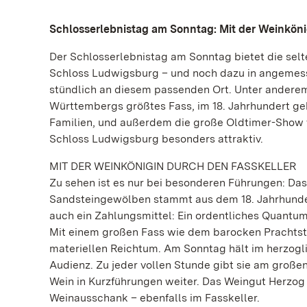
Schlosserlebnistag am Sonntag: Mit der Weinköni
Der Schlosserlebnistag am Sonntag bietet die sel
Schloss Ludwigsburg – und noch dazu in angemes
stündlich an diesem passenden Ort. Unter andere
Württembergs größtes Fass, im 18. Jahrhundert geb
Familien, und außerdem die große Oldtimer-Show v
Schloss Ludwigsburg besonders attraktiv.
MIT DER WEINKÖNIGIN DURCH DEN FASSKELLER
Zu sehen ist es nur bei besonderen Führungen: Da
Sandsteingewölben stammt aus dem 18. Jahrhundert
auch ein Zahlungsmittel: Ein ordentliches Quantu
Mit einem großen Fass wie dem barocken Prachtst
materiellen Reichtum. Am Sonntag hält im herzogl
Audienz. Zu jeder vollen Stunde gibt sie am groß
Wein in Kurzführungen weiter. Das Weingut Herzog
Weinausschank – ebenfalls im Fasskeller.