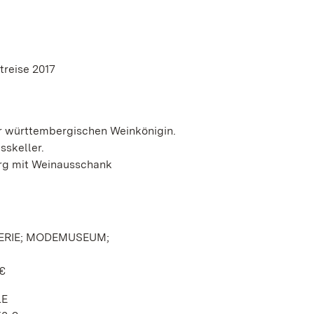
treise 2017
er württembergischen Weinkönigin.
sskeller.
rg mit Weinausschank
ERIE; MODEMUSEUM;
 €
LE