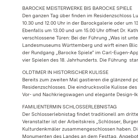
BAROCKE MEISTERWERKE BIS BAROCKE SPIELE
Den ganzen Tag über finden im Residenzschloss L
10.30 und 12.00 Uhr in der Barockgalerie oder um 
Ebenfalls um 13.00 und um 15.00 Uhr öffnet Dr. Ka
verschlossene Türen: Bei der Führung „Was ist un
Landesmuseums Württemberg und wirft einen Blick 
der Rundgang „Barocke Spiele“ im Carl-Eugen-App
vier Spielen des 18. Jahrhunderts. Die Führung star
OLDTIMER IN HISTORISCHER KULISSE
Bereits zum zweiten Mal gastieren die glänzend po
Residenzschlosses. Die eindrucksvolle Kulisse de
Vor- und Nachkriegswagen und elegante Design-Ik
FAMILIENTERMIN SCHLOSSERLEBNISTAG
Der Schlosserlebnistag findet traditionell am dritt
Veranstalter ist der Arbeitskreis „Schlösser, Bur
Kulturdenkmäler zusammengeschlossen haben. Die S
Monumenten des Landes an dem Festtag. Angebote 