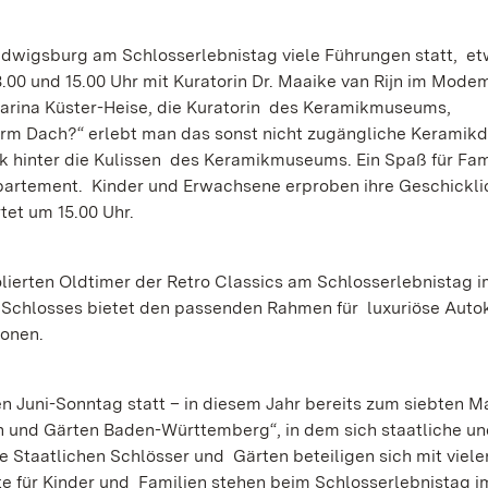
udwigsburg am Schlosserlebnistag viele Führungen statt, e
13.00 und 15.00 Uhr mit Kuratorin Dr. Maaike van Rijn im Mod
tharina Küster-Heise, die Kuratorin des Keramikmuseums,
term Dach?“ erlebt man das sonst nicht zugängliche Keramik
hinter die Kulissen des Keramikmuseums. Ein Spaß für Fami
artement. Kinder und Erwachsene erproben ihre Geschicklic
tet um 15.00 Uhr.
lierten Oldtimer der Retro Classics am Schlosserlebnistag i
s Schlosses bietet den passenden Rahmen für luxuriöse Auto
onen.
en Juni-Sonntag statt – in diesem Jahr bereits zum siebten Ma
gen und Gärten Baden-Württemberg“, in dem sich staatliche un
taatlichen Schlösser und Gärten beteiligen sich mit viele
für Kinder und Familien stehen beim Schlosserlebnistag i