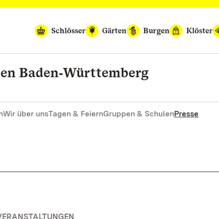
Schlösser
Gärten
Burgen
Klöster
rten Baden‑Württemberg
n
Wir über uns
Tagen & Feiern
Gruppen & Schulen
Presse
 VERANSTALTUNGEN