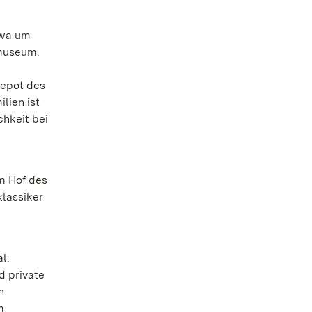
twa um
emuseum.
depot des
lien ist
hkeit bei
m Hof des
klassiker
l.
d private
n
m