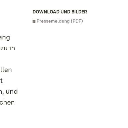
DOWNLOAD UND BILDER
Pressemeldung (PDF)
Gang
zu in
llen
t
n, und
achen