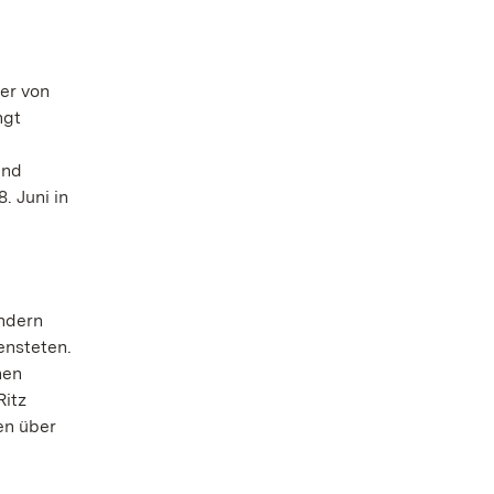
er von
ngt
und
 Juni in
ondern
ensteten.
nen
Ritz
en über