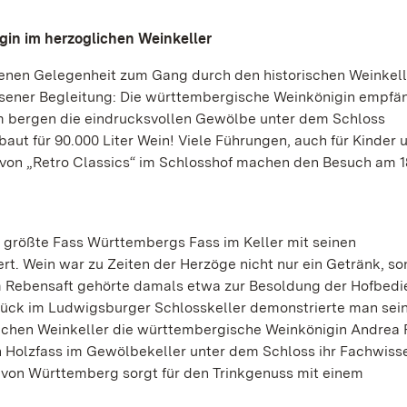
gin im herzoglichen Weinkeller
tenen Gelegenheit zum Gang durch den historischen Weinkell
sener Begleitung: Die württembergische Weinkönigin empfä
m bergen die eindrucksvollen Gewölbe unter dem Schloss
aut für 90.000 Liter Wein! Viele Führungen, auch für Kinder 
on „Retro Classics“ im Schlosshof machen den Besuch am 18.
s größte Fass Württembergs Fass im Keller mit seinen
. Wein war zu Zeiten der Herzöge nicht nur ein Getränk, s
m Rebensaft gehörte damals etwa zur Besoldung der Hofbedi
ück im Ludwigsburger Schlosskeller demonstrierte man sei
ichen Weinkeller die württembergische Weinkönigin Andrea 
en Holzfass im Gewölbekeller unter dem Schloss ihr Fachwiss
 von Württemberg sorgt für den Trinkgenuss mit einem