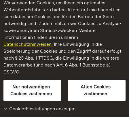
Wir verwenden Cookies, um Ihnen ein optimales
Webseiten-Erlebnis zu bieten. In erster Linie handelt es
Kommen. Staunen. Genießen.
sich dabei um Cookies, die für den Betrieb der Seite
notwendig sind. Zudem nutzen wir Cookies zu Analyse-
sowie anonymen Statistikzwecken. Weitere
Informationen finden Sie in unseren
Datenschutzhinweisen.
Ihre Einwilligung in die
Staatliche Schlösser und Gärten Baden‑Württemberg
Speicherung der Cookies und den Zugriff darauf erfolgt
nach § 25 Abs. 1 TTDSG, die Einwilligung in die weitere
Staatliche Schlösser und Gärten Baden-Württemberg
Datenverarbeitung nach Art. 6 Abs. 1 Buchstabe a)
DSGVO.
Kontakt
FAQ
Impressum
Datenschutz
Gebärdensprache
Leichte Sprache
Erklärung zur Barrierefreiheit
Nur notwendigen
Allen Cookies
BITV-konform (geprüfte Seiten)
Cookies zustimmen
zustimmen
Cookie-Einstellungen anzeigen
Weiteres
Portal
Monumente