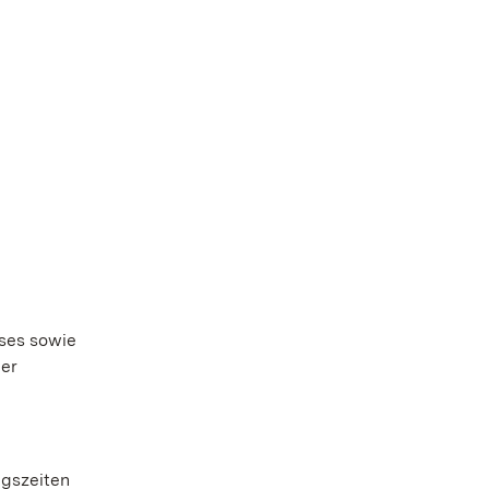
sses sowie
der
ngszeiten