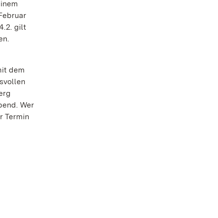
einem
 Februar
.2. gilt
en.
mit dem
svollen
erg
bend. Wer
r Termin