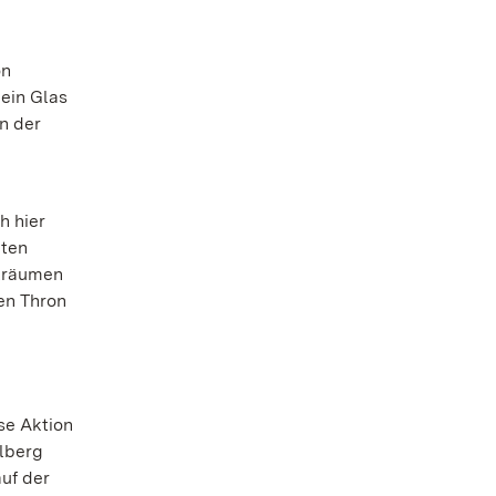
on
ein Glas
n der
h hier
bten
nkräumen
en Thron
se Aktion
elberg
uf der