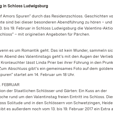
g in Schloss Ludwigsburg
Auf Amors Spuren“ durch das Residenzschloss. Geschichten v
hte sind bei dieser besonderen Abendführung zu hören – und 
. bis 19. Februar in Schloss Ludwigsburg die Valentins-Aktio
chloss“ – mit originellen Angeboten für Pärchen.
wenn es um Romantik geht. Das ist kein Wunder, sammeln sic
m Abend des Valentinstags geht’s mit den Augen der Verlie
Kronleuchter lässt Linda Prier bei ihrer Führung in den Pru
Zum Abschluss gibt’s ein gemeinsames Foto auf dem golden
puren“ startet am 14. Februar um 18 Uhr.
9. FEBRUAR
on der Staatlichen Schlösser und Gärten: Ein Kuss an der
he rund um den Valentinstag freien Eintritt ins Schloss. Die
hloss Solitude und in den Schlössern von Schwetzingen, Heid
t es außerdem noch vom 13. bis 19. Februar 2017 ein Extra a