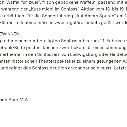
ch-Waffel-für-zwei“, frisch gebackene Waffeln, passend mit 
 während der „Küss mich! Im Schloss“-Aktion vom 13. bis 19.
e erhältlich. Für die Sonderführung „Auf Amors Spuren“ am 14
: Für die Teilnahme müssen zwei reguläre Tickets gelöst werd
GEWINNEN
rg oder einem der beteiligten Schlösser bis zum 21. Februar 
book-Seite posten, können zwei Tickets für einen stimmung
nertheater in den Schlössern von Ludwigsburg oder Heidelb
nten historischen Theaterspektakel zu einem gelungenen A
 unbedingt das Schloss deutlich erkennbar sein muss. Letzte
nda Prier M.A.