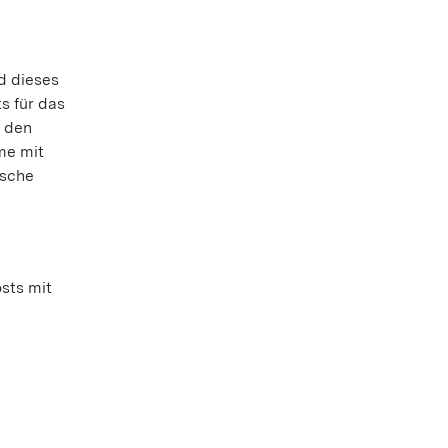
d dieses
s für das
h den
me mit
ische
sts mit