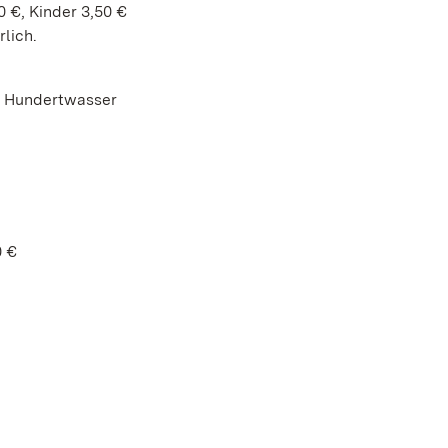
 €, Kinder 3,50 €
lich.
h Hundertwasser
0 €