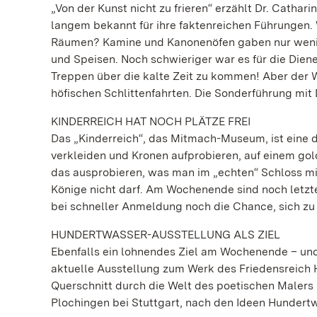
„Von der Kunst nicht zu frieren“ erzählt Dr. Catha
langem bekannt für ihre faktenreichen Führungen. 
Räumen? Kamine und Kanonenöfen gaben nur wenig
und Speisen. Noch schwieriger war es für die Dien
Treppen über die kalte Zeit zu kommen! Aber der 
höfischen Schlittenfahrten. Die Sonderführung mit 
KINDERREICH HAT NOCH PLÄTZE FREI
Das „Kinderreich“, das Mitmach-Museum, ist eine d
verkleiden und Kronen aufprobieren, auf einem gol
das ausprobieren, was man im „echten“ Schloss mi
Könige nicht darf. Am Wochenende sind noch letzt
bei schneller Anmeldung noch die Chance, sich zu f
HUNDERTWASSER-AUSSTELLUNG ALS ZIEL
Ebenfalls ein lohnendes Ziel am Wochenende – und 
aktuelle Ausstellung zum Werk des Friedensreich Hu
Querschnitt durch die Welt des poetischen Malers
Plochingen bei Stuttgart, nach den Ideen Hundertw