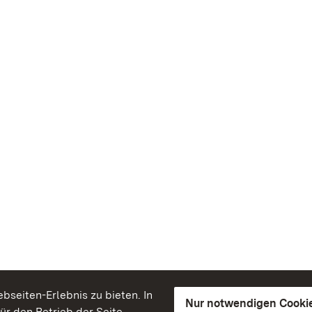
seiten-Erlebnis zu bieten. In
Nur notwendigen Cooki
für den Betrieb der Seite