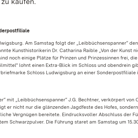
 zu kaufen.
erpostfiliale
wigsburg. Am Samstag folgt der „Leibbüchsenspanner“ den
nte Kunsthistorikerin Dr. Catharina Raible „Von der Kunst ni
ind noch einige Plätze für Prinzen und Prinzessinnen frei, die
lmittel" lohnt einen Extra-Blick im Schloss und obendrein gi
briefmarke Schloss Ludwigsburg an einer Sonderpostfiliale 
ster“ mit „Leibbüchsenspanner“ J.G. Bechtner, verkörpert von 
eigt er nicht nur die glänzenden Jagdfeste des Hofes, sondern
gliche Vergnügen bereitete. Eindrucksvoller Abschluss der Fü
tem Schwarzpulver. Die Führung staret am Samstag um 15.30