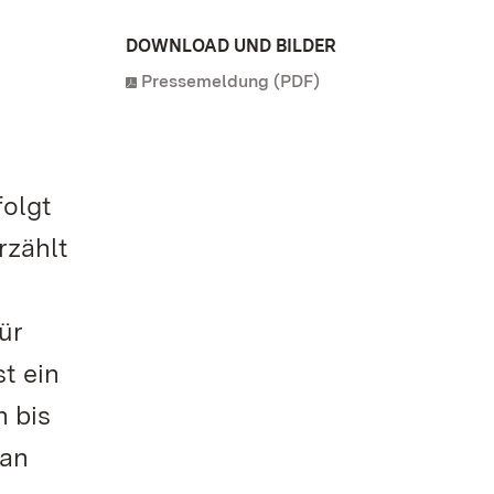
DOWNLOAD UND BILDER
Pressemeldung (PDF)
olgt
rzählt
ür
t ein
h bis
 an