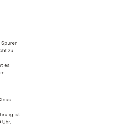
 Spuren
cht zu
bt es
im
Claus
hrung ist
 Uhr.