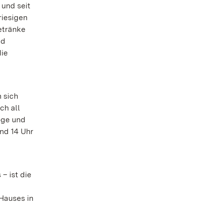
 und seit
riesigen
etränke
nd
die
 sich
ch all
öge und
nd 14 Uhr
– ist die
Hauses in