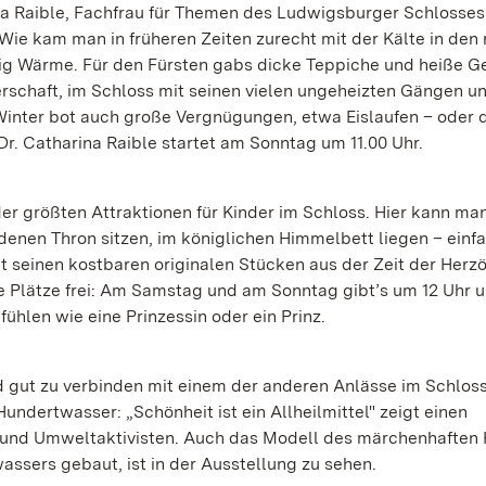
rina Raible, Fachfrau für Themen des Ludwigsburger Schlosses
Wie kam man in früheren Zeiten zurecht mit der Kälte in den 
 Wärme. Für den Fürsten gabs dicke Teppiche und heiße G
erschaft, im Schloss mit seinen vielen ungeheizten Gängen u
Winter bot auch große Vergnügungen, etwa Eislaufen – oder 
Dr. Catharina Raible startet am Sonntag um 11.00 Uhr.
er größten Attraktionen für Kinder im Schloss. Hier kann man
denen Thron sitzen, im königlichen Himmelbett liegen – einfa
t seinen kostbaren originalen Stücken aus der Zeit der Herz
e Plätze frei: Am Samstag und am Sonntag gibt’s um 12 Uhr u
ühlen wie eine Prinzessin oder ein Prinz.
gut zu verbinden mit einem der anderen Anlässe im Schloss 
ndertwasser: „Schönheit ist ein Allheilmittel" zeigt einen
 und Umweltaktivisten. Auch das Modell des märchenhaften 
assers gebaut, ist in der Ausstellung zu sehen.