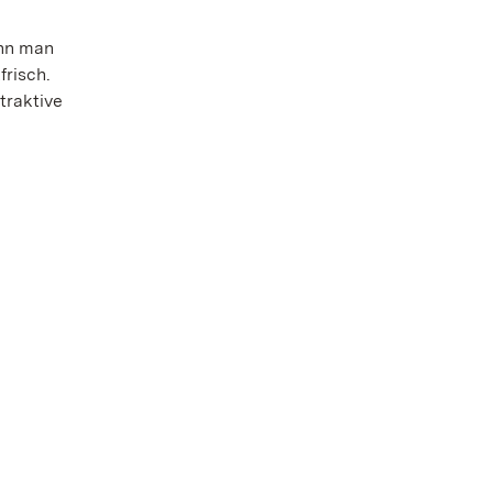
ann man
risch.
traktive