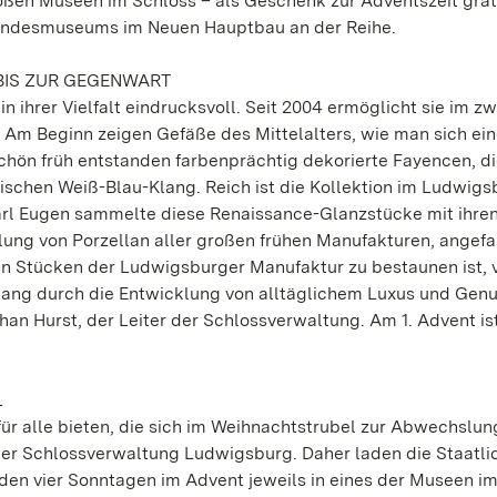
oßen Museen im Schloss – als Geschenk zur Adventszeit grat
andesmuseums im Neuen Hauptbau an der Reihe.
BIS ZUR GEGENWART
hrer Vielfalt eindrucksvoll. Seit 2004 ermöglicht sie im zw
Am Beginn zeigen Gefäße des Mittelalters, wie man sich ei
Schön früh entstanden farbenprächtig dekorierte Fayencen, d
ischen Weiß-Blau-Klang. Reich ist die Kollektion im Ludwigs
Carl Eugen sammelte diese Renaissance-Glanzstücke mit ihre
lung von Porzellan aller großen frühen Manufakturen, angef
n Stücken der Ludwigsburger Manufaktur zu bestaunen ist, 
 Gang durch die Entwicklung von alltäglichem Luxus und Genu
an Hurst, der Leiter der Schlossverwaltung. Am 1. Advent ist
L
ür alle bieten, die sich im Weihnachtstrubel zur Abwechslu
 der Schlossverwaltung Ludwigsburg. Daher laden die Staatli
en vier Sonntagen im Advent jeweils in eines der Museen i