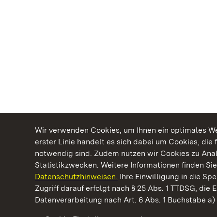
Wir verwenden Cookies, um Ihnen ein optimales Web
erster Linie handelt es sich dabei um Cookies, die 
notwendig sind. Zudem nutzen wir Cookies zu Ana
Statistikzwecken. Weitere Informationen finden Sie
Datenschutzhinweisen.
Ihre Einwilligung in die S
Kommen. Staunen. Genießen.
Zugriff darauf erfolgt nach § 25 Abs. 1 TTDSG, die E
Datenverarbeitung nach Art. 6 Abs. 1 Buchstabe a