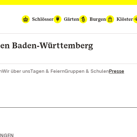
Schlösser
Gärten
Burgen
Klöster
rten Baden‑Württemberg
n
Wir über uns
Tagen & Feiern
Gruppen & Schulen
Presse
UNGEN