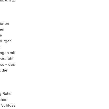
is. Am 2.
eiten
nen
ie
burger
n
angen mit
versteht
ss – das
 die
ng Ruhe
chen
m Schloss