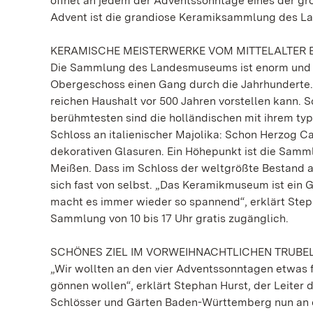
öffnet an jedem der Adventssonntage eines der gr
Advent ist die grandiose Keramiksammlung des L
KERAMISCHE MEISTERWERKE VOM MITTELALTER 
Die Sammlung des Landesmuseums ist enorm und in i
Obergeschoss einen Gang durch die Jahrhunderte. 
reichen Haushalt vor 500 Jahren vorstellen kann. 
berühmtesten sind die holländischen mit ihrem typ
Schloss an italienischer Majolika: Schon Herzog 
dekorativen Glasuren. Ein Höhepunkt ist die Samm
Meißen. Dass im Schloss der weltgrößte Bestand a
sich fast von selbst. „Das Keramikmuseum ist ein
macht es immer wieder so spannend“, erklärt Steph
Sammlung von 10 bis 17 Uhr gratis zugänglich.
SCHÖNES ZIEL IM VORWEIHNACHTLICHEN TRUBE
„Wir wollten an den vier Adventssonntagen etwas f
gönnen wollen“, erklärt Stephan Hurst, der Leiter
Schlösser und Gärten Baden-Württemberg nun an d