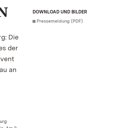
N
DOWNLOAD UND BILDER
Pressemeldung (PDF)
g: Die
es der
dvent
au an
burg