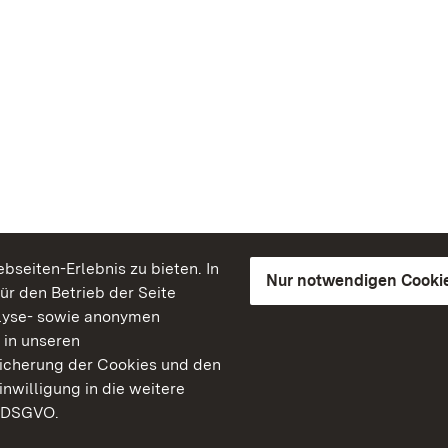
seiten-Erlebnis zu bieten. In
Nur notwendigen Cooki
für den Betrieb der Seite
lyse- sowie anonymen
 in unseren
peicherung der Cookies und den
inwilligung in die weitere
) DSGVO.
Staatliche Schlösser un